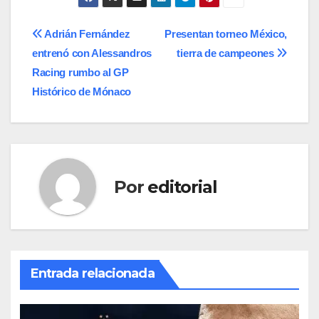
Navegación
Adrián Fernández
Presentan torneo México,
entrenó con Alessandros
tierra de campeones
de
Racing rumbo al GP
entradas
Histórico de Mónaco
Por
editorial
Entrada relacionada