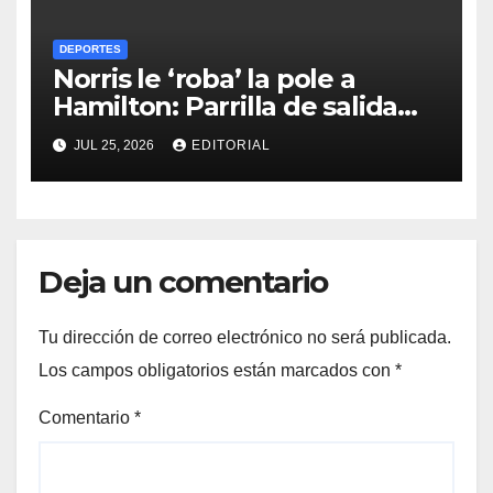
DEPORTES
Norris le ‘roba’ la pole a
Hamilton: Parrilla de salida
del Gran Premio de Hungría
JUL 25, 2026
EDITORIAL
2026
Deja un comentario
Tu dirección de correo electrónico no será publicada.
Los campos obligatorios están marcados con
*
Comentario
*