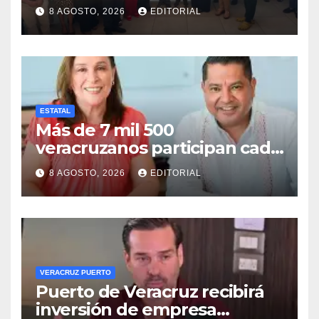
conformación del Comité de
8 AGOSTO, 2026
EDITORIAL
Salud en Cosamaloapan
ESTATAL
Más de 7 mil 500
veracruzanos participan cada
año en programas de
8 AGOSTO, 2026
EDITORIAL
movilidad laboral: STPSP
VERACRUZ PUERTO
Puerto de Veracruz recibirá
inversión de empresa