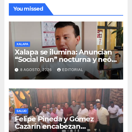
You missed
XALAPA
Xalapa se ilumina: Anuncian
“Social Run” nocturna y neón
con DJ’s este 22 de agosto
8 AGOSTO, 2026
EDITORIAL
SALUD
Felipe Pineda y Gómez
Cazarín encabezan