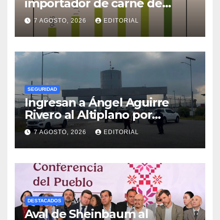
importador de carne de
cerdo en el mundo
7 AGOSTO, 2026
EDITORIAL
SEGURIDAD
Ingresan a Ángel Aguirre
Rivero al Altiplano por
presunta destrucción de
7 AGOSTO, 2026
EDITORIAL
evidencias de caso
Ayotzinapa
DESTACADOS
Aval de Sheinbaum al