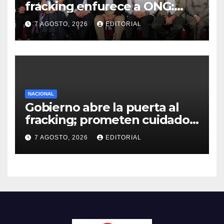
fracking enfurece a ONG:
“Buscaban cómo usarlo con
7 AGOSTO, 2026
EDITORIAL
menos culpa”
NACIONAL
Gobierno abre la puerta al
fracking; prometen cuidado
del agua y consultas
7 AGOSTO, 2026
EDITORIAL
ciudadanas