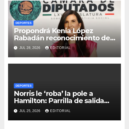
DEPORTES
Propondrá Kenia López
Rabadán reconocimiento del
Congreso mexicano al ciclista
JUL 28, 2026
EDITORIAL
Isaac del Toro
DEPORTES
Norris le ‘roba’ la pole a
Hamilton: Parrilla de salida
del Gran Premio de Hungría
JUL 25, 2026
EDITORIAL
2026