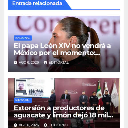
Entrada relacionada
NACIONAL
El papa León XIV no vendrá a
México por el momento:
Sheinbaum
AGO 6, 2026
EDITORIAL
NACIONAL
Extorsión a productores de
aguacate y limón dejó 18 mil
mdp a red del caso Carlos
AGO 6, 2026
EDITORIAL