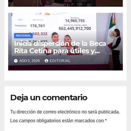
Manzo
NACIONAL
Inicia dispersión de la Beca
Rita Cetina para útiles y
uniformes escolares en
AGO 5, 2026
EDITORIAL
primaria: presidenta Claudia
Sheinbaum
Deja un comentario
Tu dirección de correo electrónico no será publicada.
Los campos obligatorios están marcados con
*