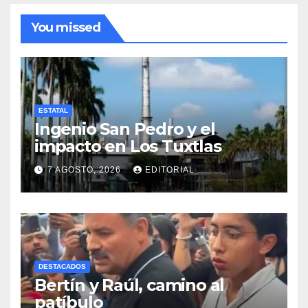
You missed
ESTATAL
Ingenio San Pedro y el
impacto en Los Tuxtlas
7 AGOSTO, 2026
EDITORIAL
DESTACADOS
Bertín y Raúl, camino al
patíbulo