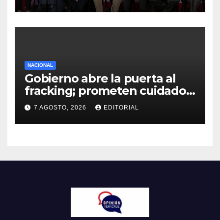
menos culpa”
NACIONAL
Gobierno abre la puerta al
fracking; prometen cuidado
del agua y consultas
7 AGOSTO, 2026
EDITORIAL
ciudadanas