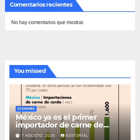
Comentarios recientes
No hay comentarios que mostrar.
You missed
ECONOMÍA
México ya es el primer
importador de carne de
cerdo en el mundo
7 AGOSTO, 2026
EDITORIAL