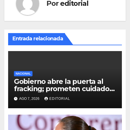
Por
editorial
Entrada relacionada
NACIONAL
Gobierno abre la puerta al
fracking; prometen cuidado
del agua y consultas
AGO 7, 2026
EDITORIAL
ciudadanas