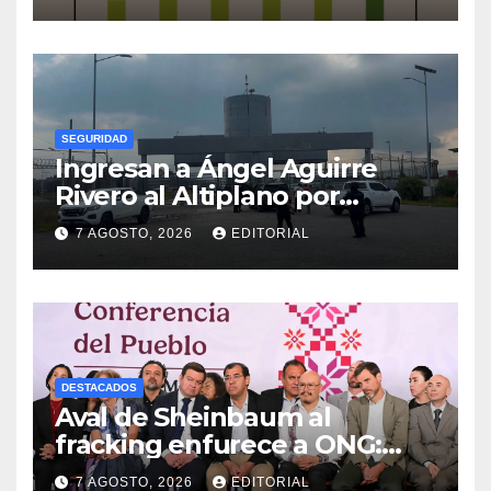
SEGURIDAD
Ingresan a Ángel Aguirre
Rivero al Altiplano por
presunta destrucción de
7 AGOSTO, 2026
EDITORIAL
evidencias de caso
Ayotzinapa
DESTACADOS
Aval de Sheinbaum al
fracking enfurece a ONG:
“Buscaban cómo usarlo con
7 AGOSTO, 2026
EDITORIAL