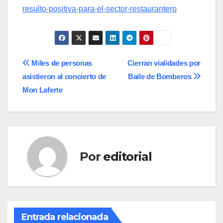
resulto-positiva-para-el-sector-restaurantero
Navegación
Miles de personas
Cierran vialidades por
asistieron al concierto de
Baile de Bomberos
de
Mon Laferte
entradas
Por
editorial
Entrada relacionada