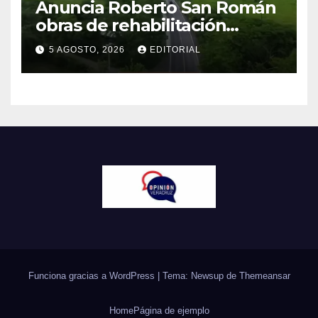
Anuncia Roberto San Román
obras de rehabilitación
carretera en Tantoyuca
5 AGOSTO, 2026
EDITORIAL
Funciona gracias a WordPress
|
Tema: Newsup de
Themeansar
Home
Página de ejemplo