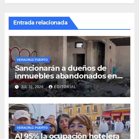
Entrada relacionada
VERACRUZ PUERTO
Sancionarán a dueños de
inmuebles abandonados en
Veracruz
JUL 31, 2026
EDITORIAL
VERACRUZ PUERTO
Al 95% la ocupación hotelera