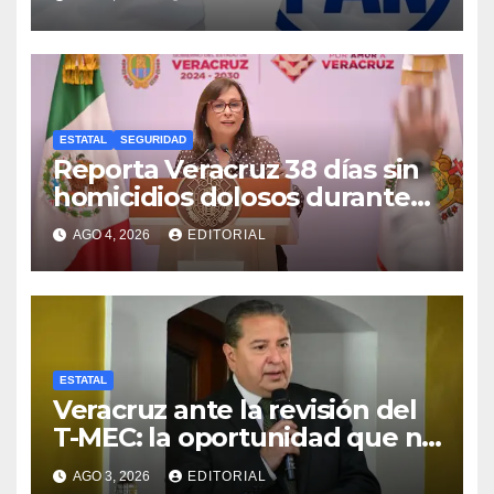
ESTATAL
SEGURIDAD
Reporta Veracruz 38 días sin
homicidios dolosos durante
2026
AGO 4, 2026
EDITORIAL
ESTATAL
Veracruz ante la revisión del
T-MEC: la oportunidad que no
estamos viendo
AGO 3, 2026
EDITORIAL