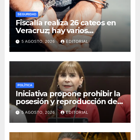
SEGURIDAD
Fiscalía realiza 26 cateos en
Veracruz; hay varios
detenidos
5 AGOSTO, 2026
EDITORIAL
POLÍTICA
Iniciativa propone prohibir la
posesión y reproducción de
fauna silvestre como
5 AGOSTO, 2026
EDITORIAL
mascotas para su
comercialización