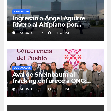
SEGURIDAD
Ingresan a Ángel Aguirre
Rivero al Altiplano por
presunta destrucción de
7 AGOSTO, 2026
EDITORIAL
evidencias de caso
Ayotzinapa
DESTACADOS
Aval de Sheinbaum al
fracking enfurece a ONG:
“Buscaban cómo usarlo con
7 AGOSTO, 2026
EDITORIAL
menos culpa”