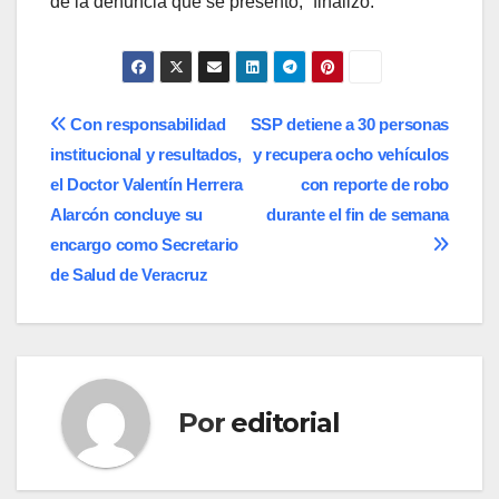
de la denuncia que se presentó,” finalizó.
Navegación
Con responsabilidad
SSP detiene a 30 personas
institucional y resultados,
y recupera ocho vehículos
de
el Doctor Valentín Herrera
con reporte de robo
entradas
Alarcón concluye su
durante el fin de semana
encargo como Secretario
de Salud de Veracruz
Por
editorial