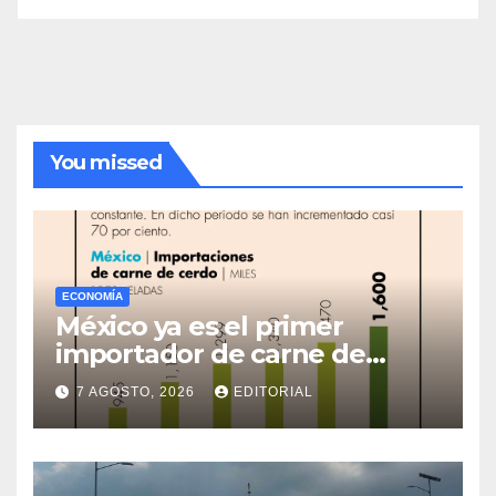
You missed
ECONOMÍA
México ya es el primer
importador de carne de
cerdo en el mundo
7 AGOSTO, 2026
EDITORIAL