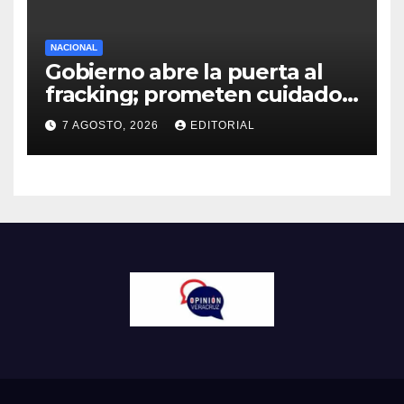
NACIONAL
Gobierno abre la puerta al
fracking; prometen cuidado
del agua y consultas
7 AGOSTO, 2026
EDITORIAL
ciudadanas