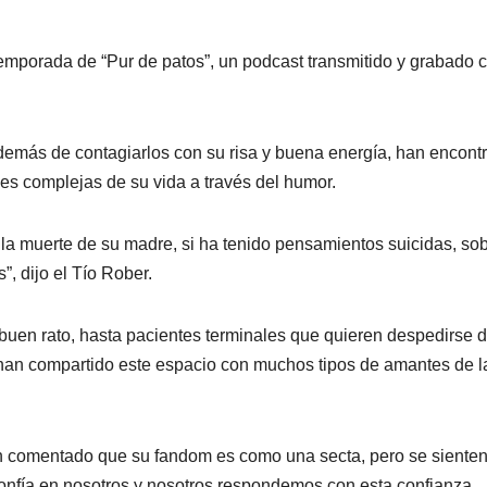
emporada de “Pur de patos”, un podcast transmitido y grabado 
además de contagiarlos con su risa y buena energía, han encont
ones complejas de su vida a través del humor.
la muerte de su madre, si ha tenido pensamientos suicidas, sob
, dijo el Tío Rober.
uen rato, hasta pacientes terminales que quieren despedirse 
z han compartido este espacio con muchos tipos de amantes de l
an comentado que su fandom es como una secta, pero se siente
 confía en nosotros y nosotros respondemos con esta confianza