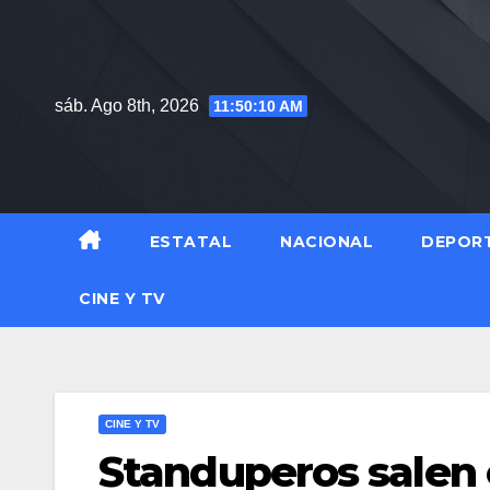
Saltar
al
contenido
sáb. Ago 8th, 2026
11:50:12 AM
ESTATAL
NACIONAL
DEPOR
CINE Y TV
CINE Y TV
Standuperos salen 