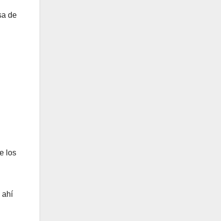
sa de
e los
 ahí