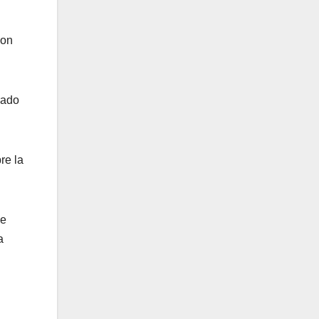
con
rado
re la
de
a
n