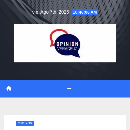
Saltar
vie. Ago 7th, 2026
10:46:07 AM
al
contenido
CINE Y TV