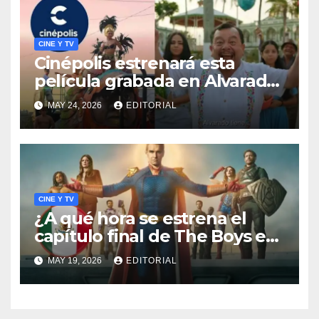
CINE Y TV
Cinépolis estrenará esta
película grabada en Alvarado,
Veracruz
MAY 24, 2026
EDITORIAL
CINE Y TV
¿A qué hora se estrena el
capítulo final de The Boys en
México?
MAY 19, 2026
EDITORIAL