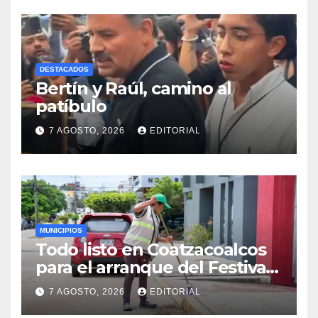
DESTACADOS
Bertín y Raúl, camino al
patíbulo
7 AGOSTO, 2026
EDITORIAL
MUNICIPIOS
Todo listo en Coatzacoalcos
para el arranque del Festival
del Mar 2026
7 AGOSTO, 2026
EDITORIAL