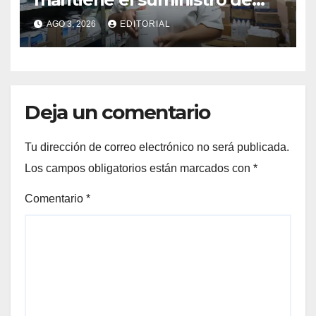
medicamentos en unidades
AGO 3, 2026
EDITORIAL
médicas
Deja un comentario
Tu dirección de correo electrónico no será publicada.
Los campos obligatorios están marcados con
*
Comentario
*