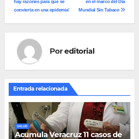
hay razones para que se
en el marco del Día
entradas
convierta en una epidemia’
Mundial Sin Tabaco
Por
editorial
Entrada relacionada
SALUD
Acumula Veracruz 11 casos de