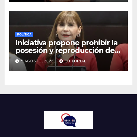
POLÍTICA
Iniciativa propone prohibir la
posesión y reproducción de
fauna silvestre como
5 AGOSTO, 2026
EDITORIAL
mascotas para su
comercialización