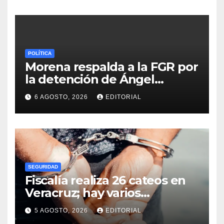
estatal
POLÍTICA
Morena respalda a la FGR por
la detención de Ángel
Aguirre, ligado al caso
6 AGOSTO, 2026
EDITORIAL
Ayotzinapa
SEGURIDAD
Fiscalía realiza 26 cateos en
Veracruz; hay varios
detenidos
5 AGOSTO, 2026
EDITORIAL