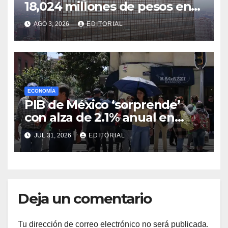
18,024 millones de pesos en
el segundo trimestre
AGO 3, 2026
EDITORIAL
ECONOMÍA
PIB de México ‘sorprende’
con alza de 2.1% anual en
segundo trimestre… pero
JUL 31, 2026
EDITORIAL
repunte podría ser temporal
Deja un comentario
Tu dirección de correo electrónico no será publicada.