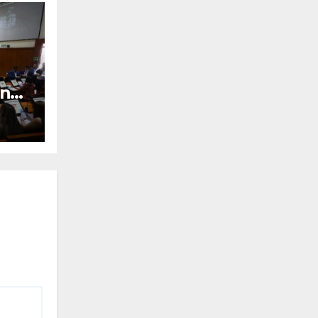
enor
a