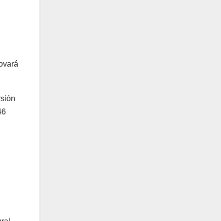
novará
rsión
46