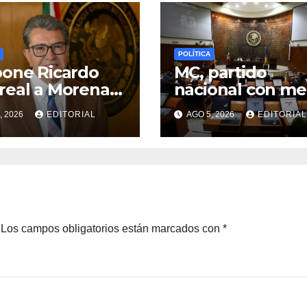
POLÍTICA
one Ricardo
MC, partido
eal a Morena
nacional con m
no se separen
presencia en los
, 2026
EDITORIAL
AGO 5, 2026
EDITORIAL
cargo las y los
Congresos; sum
sladores que
sólo 6.5% de
ren reelegirse
diputados
Los campos obligatorios están marcados con
*