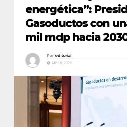
energética”: Presi
Gasoductos con una
mil mdp hacia 203
Por
editorial
MAY 8, 2026