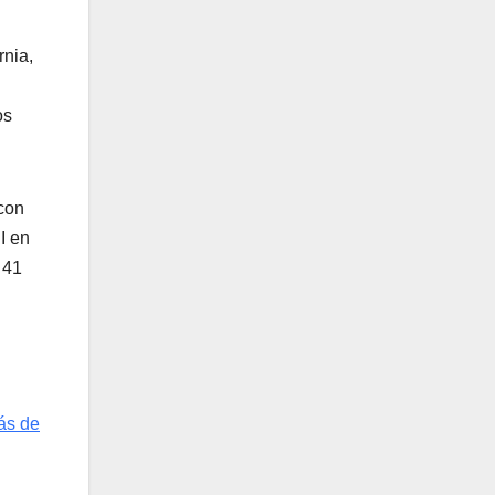
rnia,
os
con
I en
 41
ás de