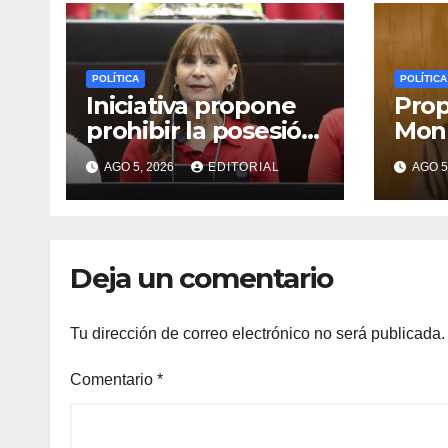
POLÍTICA
POLÍTICA
Iniciativa propone
Prop
prohibir la posesión
Monr
y reproducción de
que 
AGO 5, 2026
EDITORIAL
AGO 5
fauna silvestre
del 
como mascotas
legi
para su
quie
comercialización
Deja un comentario
Tu dirección de correo electrónico no será publicada.
Comentario
*