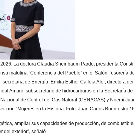
2026. La doctora Claudia Sheinbaum Pardo, presidenta Constit
sa matutina “Conferencia del Pueblo” en el Salón Tesorería d
cretaria de Energía; Emilia Esther Calleja Alor, directora gen
dal Amaro, subsecretario de hidrocarburos en la Secretaría de
ro Nacional de Control del Gas Natural (CENAGAS) y Noemí Juá
cción “Mujeres en la Historia. Foto: Juan Carlos Buenrostro / 
ergética, ampliar sus capacidades de producción, de combustible
 del exterior”, señaló