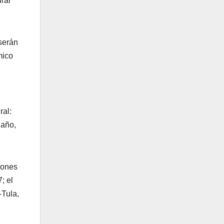
ral
serán
mico
ral:
 año,
lones
; el
-Tula,