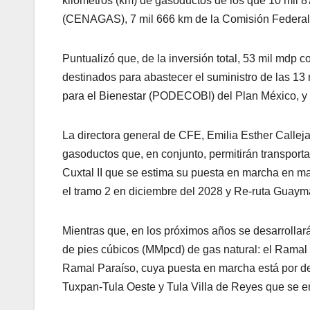
kilómetros (km) de gasoductos de los que 10 mil 8
(CENAGAS), 7 mil 666 km de la Comisión Federal d
Puntualizó que, de la inversión total, 53 mil md
destinados para abastecer el suministro de las 13
para el Bienestar (PODECOBI) del Plan México, y 
La directora general de CFE, Emilia Esther Calleja
gasoductos que, en conjunto, permitirán transport
Cuxtal II que se estima su puesta en marcha en m
el tramo 2 en diciembre del 2028 y Re-ruta Guaym
Mientras que, en los próximos años se desarrollará
de pies cúbicos (MMpcd) de gas natural: el Ramal
Ramal Paraíso, cuya puesta en marcha está por def
Tuxpan-Tula Oeste y Tula Villa de Reyes que se e