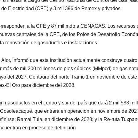
7 km están a cargo del Centro Nacional de Control del Gas Natu
e Electricidad (CFE) y 3 mil 396 de Pemex y privados.
p corresponden a la CFE y 87 mil mdp a CENAGAS. Los recursos 
 nuevas centrales de la CFE, de los Polos de Desarrollo Econó
la renovación de gasoductos e instalaciones.
 Alor, informó que esta institución actualmente construye cuatro
ar más de mil 200 millones de pies cúbicos (MMpcd) de gas natu
ayo del 2027, Centauro del norte Tramo 1 en noviembre de este
as-El Oro para diciembre del 2028.
n gasoductos en el centro y sur del país que dará 2 mil 583 mil
 Cosoleacaque, que entrará en operación en noviembre de 2027
inirse; Ramal Tula, en diciembre de 2028; y la Re-ruta Tuxpan
ncuentran en proceso de definición