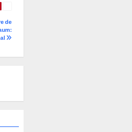
re de
baum:
eal