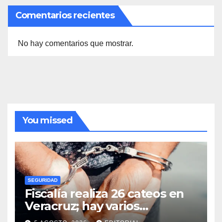
Comentarios recientes
No hay comentarios que mostrar.
You missed
SEGURIDAD
Fiscalía realiza 26 cateos en
Veracruz; hay varios
detenidos