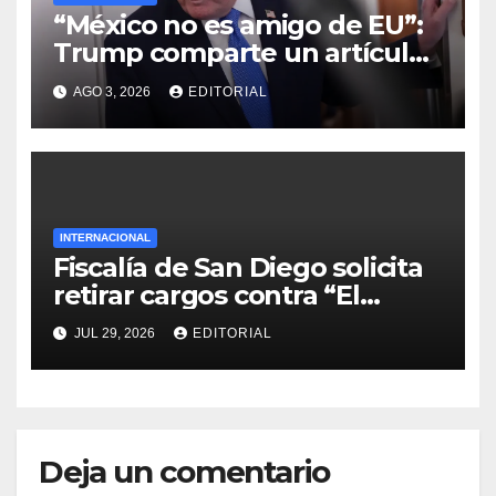
“México no es amigo de EU”:
Trump comparte un artículo
que critica a Sheinbaum
AGO 3, 2026
EDITORIAL
INTERNACIONAL
Fiscalía de San Diego solicita
retirar cargos contra “El
Mayo” Zambada tras ser
JUL 29, 2026
EDITORIAL
condenado en Nueva York
Deja un comentario