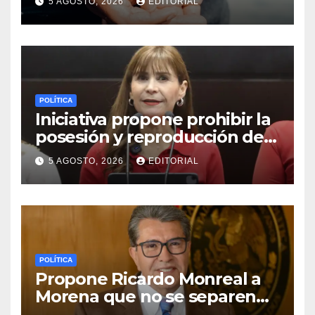
5 AGOSTO, 2026
EDITORIAL
POLÍTICA
Iniciativa propone prohibir la
posesión y reproducción de
fauna silvestre como
5 AGOSTO, 2026
EDITORIAL
mascotas para su
comercialización
POLÍTICA
Propone Ricardo Monreal a
Morena que no se separen
del cargo las y los