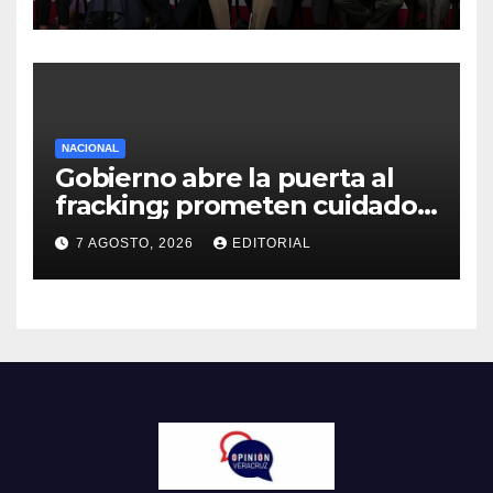
menos culpa”
NACIONAL
Gobierno abre la puerta al
fracking; prometen cuidado
del agua y consultas
7 AGOSTO, 2026
EDITORIAL
ciudadanas