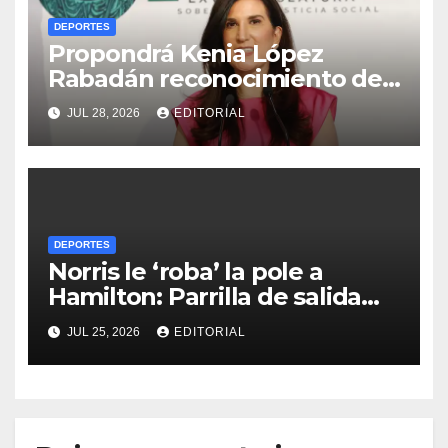
DEPORTES
Propondrá Kenia López
Rabadán reconocimiento del
Congreso mexicano al ciclista
JUL 28, 2026
EDITORIAL
Isaac del Toro
DEPORTES
Norris le ‘roba’ la pole a
Hamilton: Parrilla de salida
del Gran Premio de Hungría
JUL 25, 2026
EDITORIAL
2026