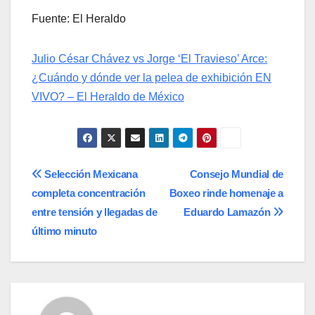
Fuente: El Heraldo
Julio César Chávez vs Jorge ‘El Travieso’ Arce:
¿Cuándo y dónde ver la pelea de exhibición EN
VIVO? – El Heraldo de México
Navegación
Selección Mexicana
Consejo Mundial de
completa concentración
Boxeo rinde homenaje a
de
entre tensión y llegadas de
Eduardo Lamazón
entradas
último minuto