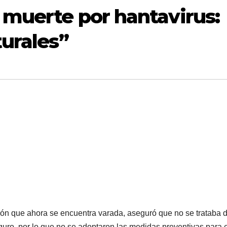
 muerte por hantavirus:
turales”
ión que ahora se encuentra varada, aseguró que no se trataba 
guro, por lo que no se adoptaron las medidas preventivas para e