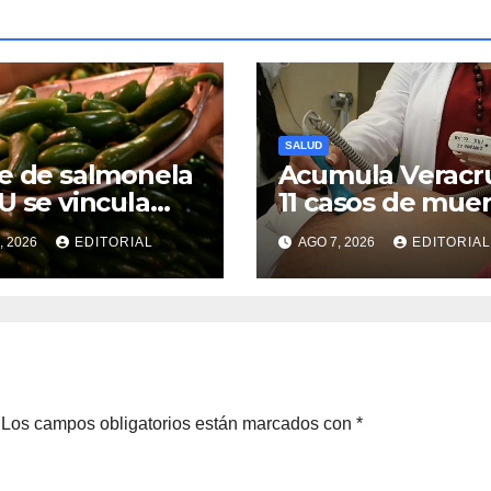
SALUD
e de salmonela
Acumula Veracr
U se vincula
11 casos de mue
chile jalapeño
materna en el a
, 2026
EDITORIAL
AGO 7, 2026
EDITORIAL
rtado desde
ico
Los campos obligatorios están marcados con
*