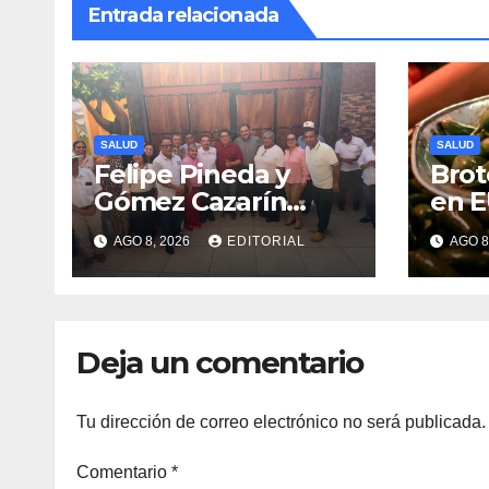
Entrada relacionada
SALUD
SALUD
Felipe Pineda y
Brot
Gómez Cazarín
en E
encabezan
con 
AGO 8, 2026
EDITORIAL
AGO 8
conformación del
expo
Comité de Salud en
Méx
Cosamaloapan
Deja un comentario
Tu dirección de correo electrónico no será publicada.
Comentario
*