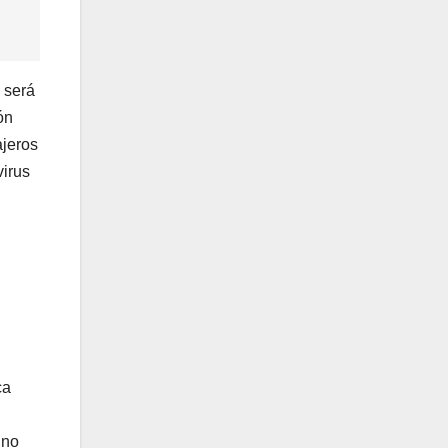
 será
ón
ajeros
virus
ca
 no