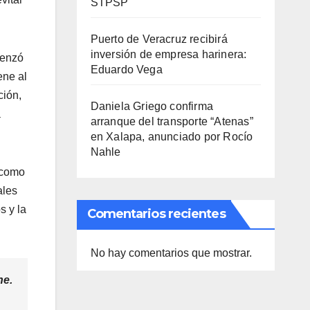
STPSP
Puerto de Veracruz recibirá
inversión de empresa harinera:
menzó
Eduardo Vega
ene al
ción,
Daniela Griego confirma
a
arranque del transporte “Atenas”
en Xalapa, anunciado por Rocío
Nahle
s como
ales
s y la
Comentarios recientes
No hay comentarios que mostrar.
he.