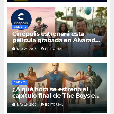
CINE Y TV
Cinépolis estrenará esta
película grabada en Alvarado,
Veracruz
MAY 24, 2026
EDITORIAL
CINE Y TV
¿A qué hora se estrena el
capítulo final de The Boys en
México?
MAY 19, 2026
EDITORIAL