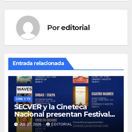
Por
editorial
Entrada relacionada
CINE Y TV
SECVER y la Cineteca
Nacional presentan Festival
de Cine Europeo en el Ágora
JUL 27, 2026
EDITORIAL
de la Ciudad