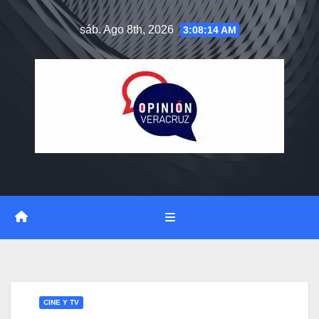
Saltar
sáb. Ago 8th, 2026
3:08:15 AM
al
contenido
CINE Y TV