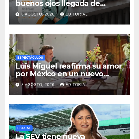
buenos ojos llegada de
Raquel Bonilla a Educación
8 AGOSTO, 2026
EDITORIAL
ESPECTÁCULOS
Luis Miguel reafirma su amor
por México en un nuevo
video: ‘Mi lugar en el mundo’
8 AGOSTO, 2026
EDITORIAL
ESTATAL
La SEV tiene nueva