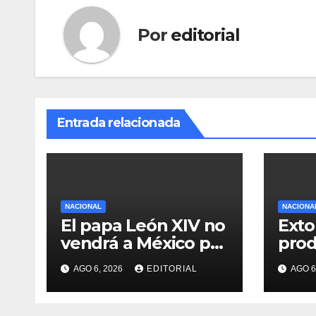
Por
editorial
Entrada relacionada
NACIONAL
NACIONA
El papa León XIV no
Exto
vendrá a México por
prod
el momento:
agua
AGO 6, 2026
EDITORIAL
AGO 6
Sheinbaum
dejó
red 
Man