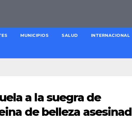
TES
MUNICIPIOS
SALUD
INTERNACIONAL
ela a la suegra de
reina de belleza asesina