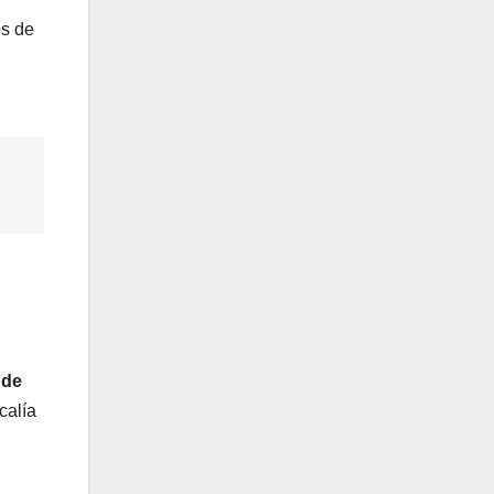
s de
 de
calía