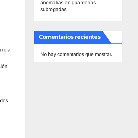
anomalías en guarderías
subrogadas
Comentarios recientes
 roja
No hay comentarios que mostrar.
ción
s
ades