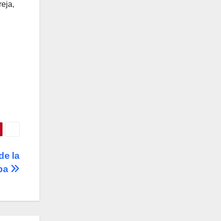
reja,
de la
apa