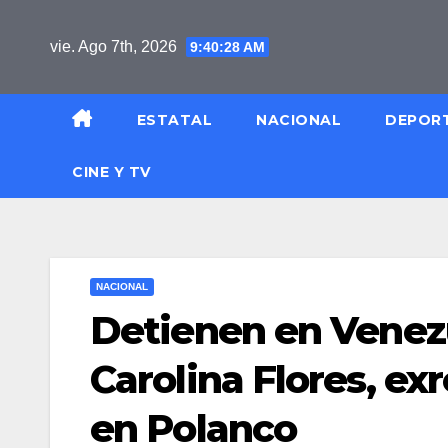
Saltar
al
vie. Ago 7th, 2026
9:40:29 AM
contenido
ESTATAL
NACIONAL
DEPOR
CINE Y TV
NACIONAL
Detienen en Venezu
Carolina Flores, ex
en Polanco