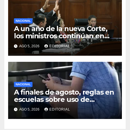
NACIONAL
A un año de la nueva Corte,
los ministros continúan en
modo de prueba
AGO 5, 2026
EDITORIAL
NACIONAL
A finales de agosto, reglas en
escuelas sobre uso de
celulares y redes sociales:
AGO 5, 2026
EDITORIAL
Sheinbaum