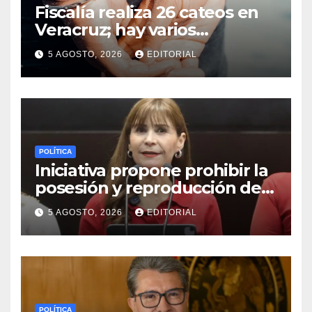
Fiscalía realiza 26 cateos en
Veracruz; hay varios
detenidos
5 AGOSTO, 2026
EDITORIAL
POLÍTICA
Iniciativa propone prohibir la
posesión y reproducción de
fauna silvestre como
5 AGOSTO, 2026
EDITORIAL
mascotas para su
comercialización
POLÍTICA