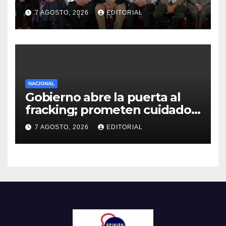
“Buscaban cómo usarlo con
7 AGOSTO, 2026
EDITORIAL
menos culpa”
NACIONAL
Gobierno abre la puerta al
fracking; prometen cuidado
del agua y consultas
7 AGOSTO, 2026
EDITORIAL
ciudadanas