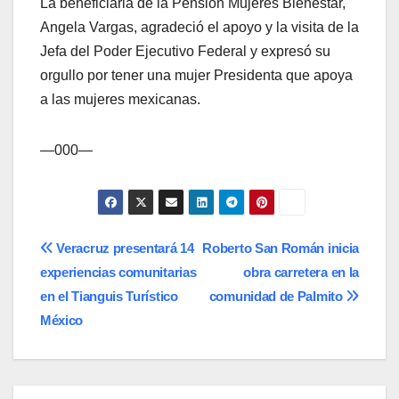
La beneficiaria de la Pensión Mujeres Bienestar,
Angela Vargas, agradeció el apoyo y la visita de la
Jefa del Poder Ejecutivo Federal y expresó su
orgullo por tener una mujer Presidenta que apoya
a las mujeres mexicanas.
—000—
Navegación
Veracruz presentará 14
Roberto San Román inicia
experiencias comunitarias
obra carretera en la
de
en el Tianguis Turístico
comunidad de Palmito
entradas
México