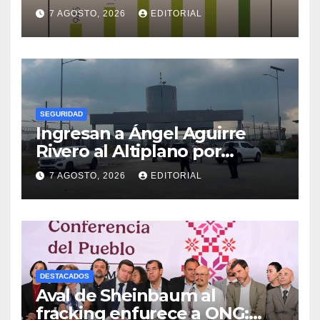
cerdo en el mundo
7 AGOSTO, 2026
EDITORIAL
SEGURIDAD
Ingresan a Ángel Aguirre
Rivero al Altiplano por
presunta destrucción de
7 AGOSTO, 2026
EDITORIAL
evidencias de caso
Ayotzinapa
DESTACADOS
Aval de Sheinbaum al
fracking enfurece a ONG: