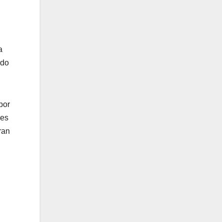
a
ndo
por
ues
ran