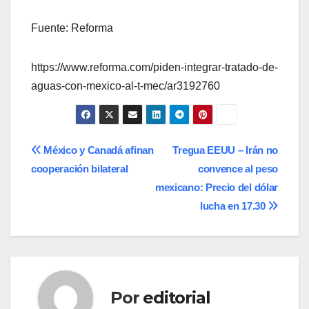
Fuente: Reforma
https://www.reforma.com/piden-integrar-tratado-de-
aguas-con-mexico-al-t-mec/ar3192760
Navegación
México y Canadá afinan
Tregua EEUU – Irán no
cooperación bilateral
convence al peso
de
mexicano: Precio del dólar
entradas
lucha en 17.30
Por
editorial