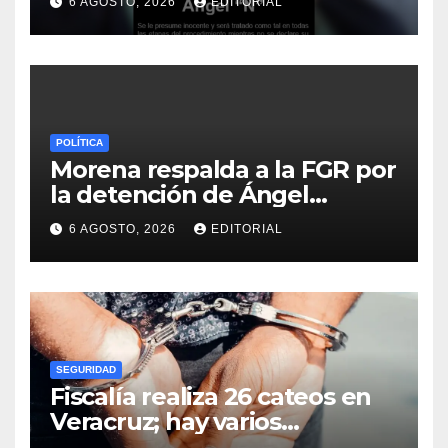
6 AGOSTO, 2026
EDITORIAL
dolosa desde el ejecutivo
estatal
POLÍTICA
Morena respalda a la FGR por
la detención de Ángel
Aguirre, ligado al caso
6 AGOSTO, 2026
EDITORIAL
Ayotzinapa
SEGURIDAD
Fiscalía realiza 26 cateos en
Veracruz; hay varios
detenidos