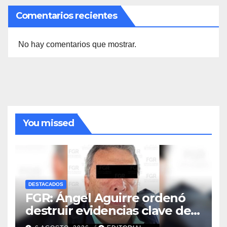
Comentarios recientes
No hay comentarios que mostrar.
You missed
DESTACADOS
FGR: Ángel Aguirre ordenó
destruir evidencias clave de
caso Ayotzinapa; operación