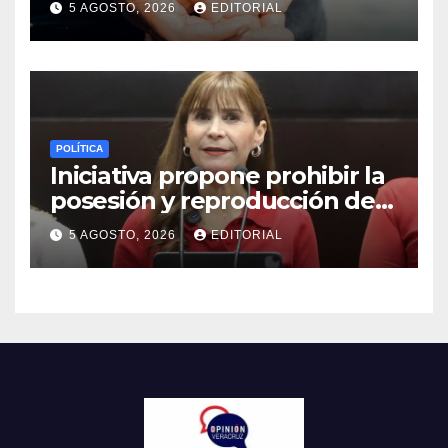
5 AGOSTO, 2026
EDITORIAL
POLÍTICA
Iniciativa propone prohibir la
posesión y reproducción de
fauna silvestre como
5 AGOSTO, 2026
EDITORIAL
mascotas para su
comercialización