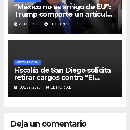
“México no es amigo de EU”:
Trump comparte un artículo
que critica a Sheinbaum
AGO 3, 2026
EDITORIAL
INTERNACIONAL
Fiscalía de San Diego solicita
retirar cargos contra “El
Mayo” Zambada tras ser
JUL 29, 2026
EDITORIAL
condenado en Nueva York
Deja un comentario