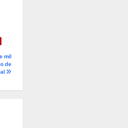
e mil
lo de
ial