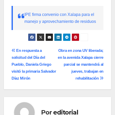
IPE firma convenio con Xalapa para el
manejo y aprovechamiento de residuos
Navegación
En respuesta a
Obra en zona UV liberada;
solicitud del Día del
en la avenida Xalapa cierre
de
Pueblo, Daniela Griego
parcial se mantendrá al
entradas
visitó la primaria Salvador
jueves, trabajan en
Díaz Mirón
rehabilitación
Por
editorial