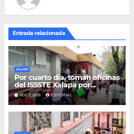
Entrada relacionada
XALAPA
Por cuarto día, toman oficinas
del ISSSTE Xalapa por
presuntas anomalías en
AGO 7, 2026
EDITORIAL
guarderías subrogadas