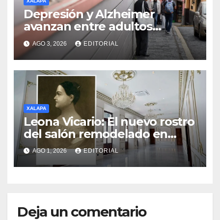
XALAPA
Depresión y Alzheimer
avanzan entre adultos
mayores de Xalapa; las
AGO 3, 2026
EDITORIAL
señales que las familias no
deben ignorar
XALAPA
Leona Vicario: El nuevo rostro
del salón remodelado en
Palacio de Gobierno
AGO 1, 2026
EDITORIAL
Deja un comentario