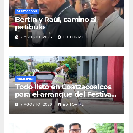
DESTACADOS
Bertín y Raúl, camino al
patíbulo
7 AGOSTO, 2026
EDITORIAL
MUNICIPIOS
Todo listo en Coatzacoalcos
para el arranque del Festival
del Mar 2026
7 AGOSTO, 2026
EDITORIAL