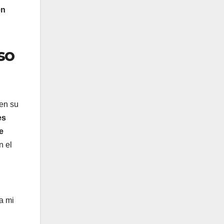
en
so
 en su
es
e
n el
a mi