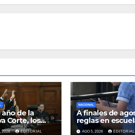
L
NACIONAL
 año de la
A finales de ago
a Corte, los
reglas en escuel
stros continúan
sobre uso de
, 2026
EDITORIAL
AGO 5, 2026
EDITORIAL