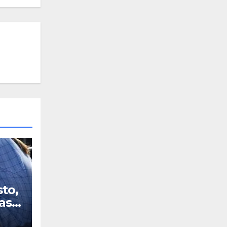
sto,
as