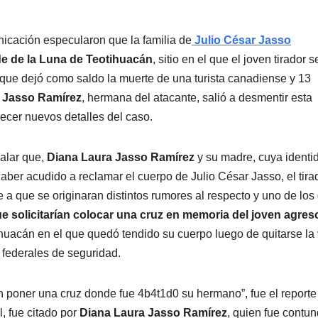
nicación especularon que la familia de
Julio César Jasso
de de la Luna de Teotihuacán
, sitio en el que el joven tirador s
que dejó como saldo la muerte de una turista canadiense y 13
 Jasso Ramírez
, hermana del atacante, salió a desmentir esta
recer nuevos detalles del caso.
alar que,
Diana Laura Jasso Ramírez
y su madre, cuya identi
 haber acudido a reclamar el cuerpo de Julio César Jasso, el tira
e a que se originaran distintos rumores al respecto y uno de los
e solicitarían colocar una cruz en memoria del joven agres
ihuacán en el que quedó tendido su cuerpo luego de quitarse la
s federales de seguridad.
n poner una cruz donde fue 4b4t1d0 su hermano”, fue el reporte
, fue citado por
Diana Laura Jasso Ramírez
, quien fue contu