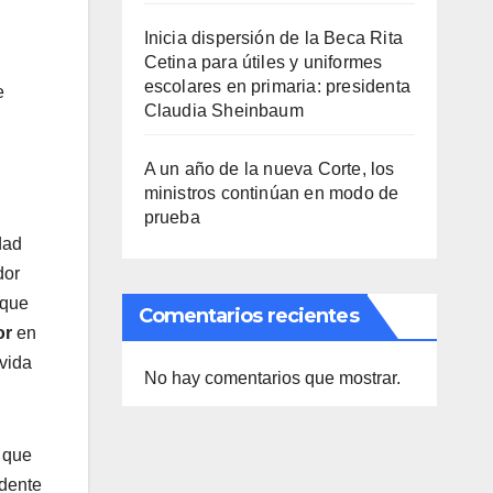
Inicia dispersión de la Beca Rita
Cetina para útiles y uniformes
escolares en primaria: presidenta
e
Claudia Sheinbaum
A un año de la nueva Corte, los
ministros continúan en modo de
prueba
dad
dor
 que
Comentarios recientes
or
en
 vida
No hay comentarios que mostrar.
 que
ndente