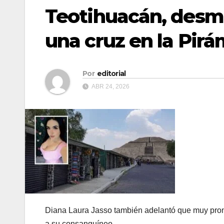
Teotihuacán, desm
una cruz en la Pirá
Por
editorial
ABR 24, 2026
Diana Laura Jasso también adelantó que muy pronto
a su consanguíneo