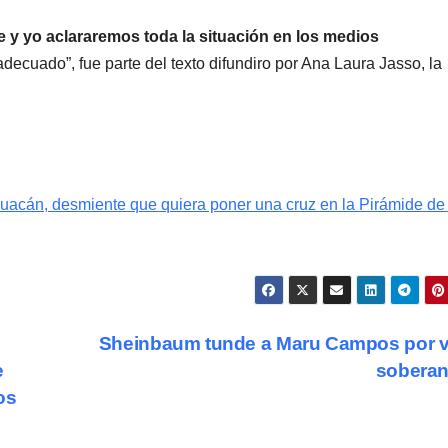
y yo aclararemos toda la situación en los medios
ecuado”, fue parte del texto difundiro por Ana Laura Jasso, la
huacán, desmiente que quiera poner una cruz en la Pirámide de 
Sheinbaum tunde a Maru Campos por v
e
sobera
os