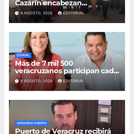
Cazarín encabezan
conformación del Comité de
8 AGOSTO, 2026
EDITORIAL
Salud en Cosamaloapan
ESTATAL
Más de 7 mil 500
veracruzanos participan cada
año en programas de
8 AGOSTO, 2026
EDITORIAL
movilidad laboral: STPSP
VERACRUZ PUERTO
Puerto de Veracruz recibirá