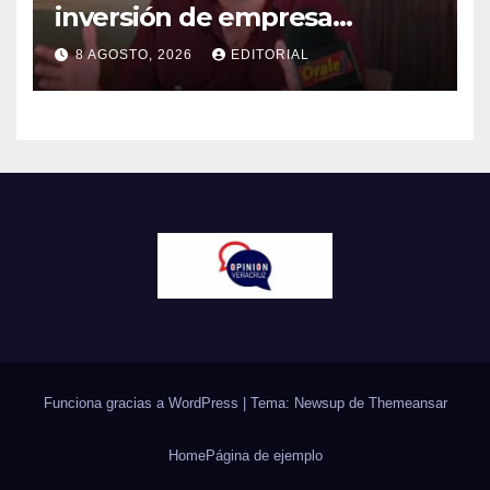
inversión de empresa
harinera: Eduardo Vega
8 AGOSTO, 2026
EDITORIAL
Funciona gracias a WordPress
|
Tema: Newsup de
Themeansar
Home
Página de ejemplo