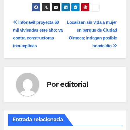
Navegación
Infonavit proyecta 60
Localizan sin vida a mujer
mil viviendas este año; va
en parque de Ciudad
de
contra constructoras
Olmeca; indagan posible
entradas
incumplidas
homicidio
Por
editorial
Entrada relacionada