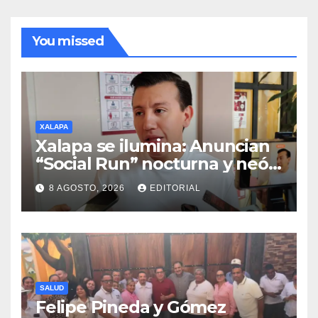
You missed
XALAPA
Xalapa se ilumina: Anuncian
“Social Run” nocturna y neón
con DJ’s este 22 de agosto
8 AGOSTO, 2026
EDITORIAL
SALUD
Felipe Pineda y Gómez