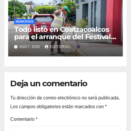
MUNICIPIOS
Todo listo en Coatzacoalcos
para el arranque del Festival
del Mar 2026
AGO 7, 2026
EDITORIAL
Deja un comentario
Tu dirección de correo electrónico no será publicada.
Los campos obligatorios están marcados con
*
Comentario
*