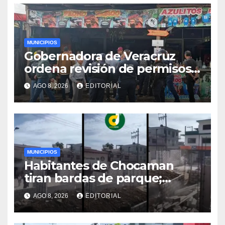
MUNICIPIOS
Gobernadora de Veracruz
ordena revisión de permisos
comerciales en Cerro Gordo
AGO 8, 2026
EDITORIAL
MUNICIPIOS
Habitantes de Chocaman
tiran bardas de parque;
exigen obras de
AGO 8, 2026
EDITORIAL
pavimentación y drenaje