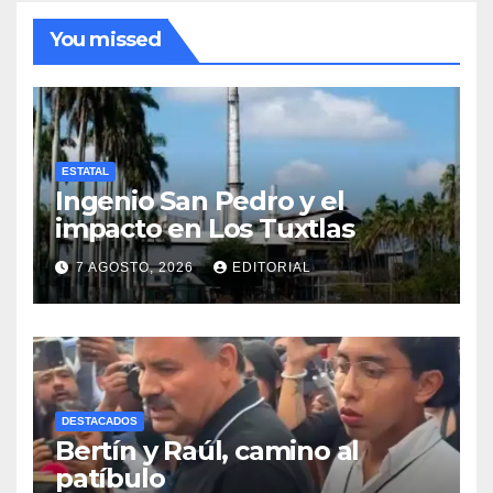
You missed
ESTATAL
Ingenio San Pedro y el
impacto en Los Tuxtlas
7 AGOSTO, 2026
EDITORIAL
DESTACADOS
Bertín y Raúl, camino al
patíbulo