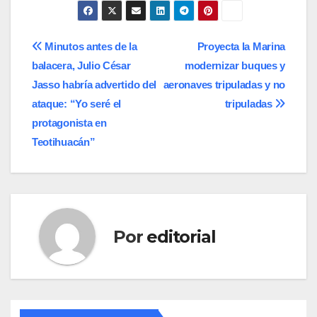
Navegación
Minutos antes de la
Proyecta la Marina
balacera, Julio César
modernizar buques y
de
Jasso habría advertido del
aeronaves tripuladas y no
entradas
ataque: “Yo seré el
tripuladas
protagonista en
Teotihuacán”
Por
editorial