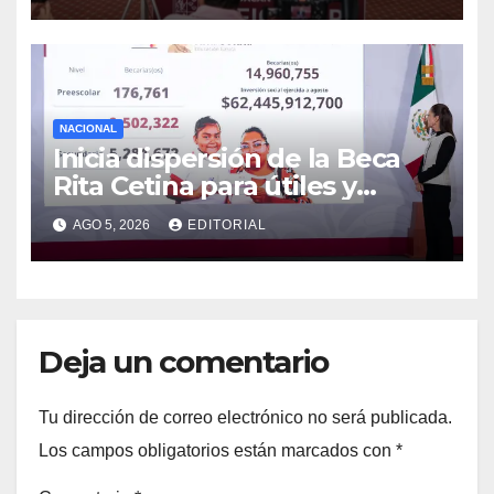
Manzo
NACIONAL
Inicia dispersión de la Beca
Rita Cetina para útiles y
uniformes escolares en
AGO 5, 2026
EDITORIAL
primaria: presidenta Claudia
Sheinbaum
Deja un comentario
Tu dirección de correo electrónico no será publicada.
Los campos obligatorios están marcados con
*