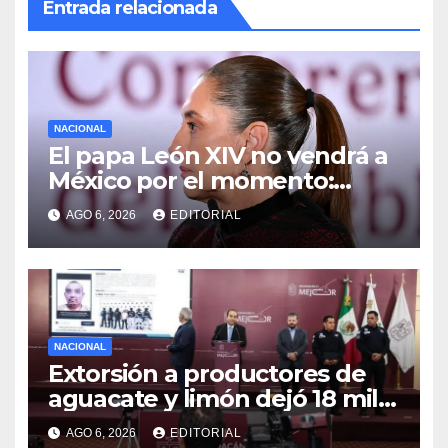
Entrada relacionada
NACIONAL
El papa León XIV no vendrá a
México por el momento:
Sheinbaum
AGO 6, 2026
EDITORIAL
NACIONAL
Extorsión a productores de
aguacate y limón dejó 18 mil
mdp a red del caso Carlos
AGO 6, 2026
EDITORIAL