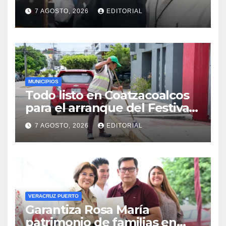
7 AGOSTO, 2026
EDITORIAL
MUNICIPIOS
Todo listo en Coatzacoalcos
para el arranque del Festival
del Mar 2026
7 AGOSTO, 2026
EDITORIAL
VERACRUZ PUERTO
Garantiza Rosa María
patrimonio de familias en