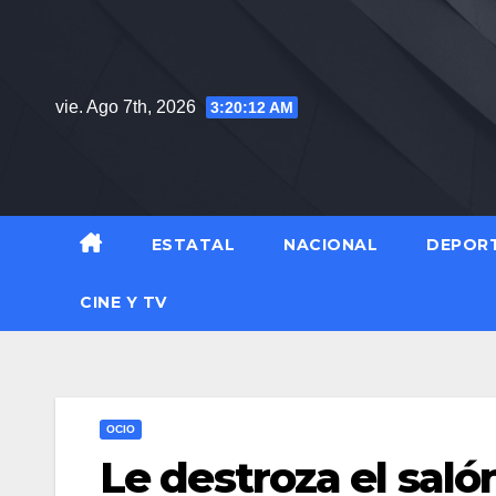
Saltar
al
contenido
vie. Ago 7th, 2026
3:20:13 AM
ESTATAL
NACIONAL
DEPOR
CINE Y TV
OCIO
Le destroza el saló