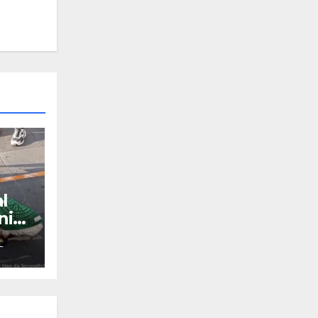
l
nir
L