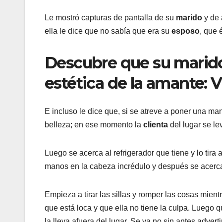
Le mostró capturas de pantalla de su
marido
y de 
ella le dice que no sabía que era su
esposo
, que 
Descubre que su marido e
estética de la amante:
E incluso le dice que, si se atreve a poner una ma
belleza; en ese momento la
clienta
del lugar se l
Luego se acerca al refrigerador que tiene y lo tira
manos en la cabeza incrédulo y después se acerca p
Empieza a tirar las sillas y romper las cosas mient
que está loca y que ella no tiene la culpa. Luego q
la lleva afuera del lugar. Se va no sin antes adver