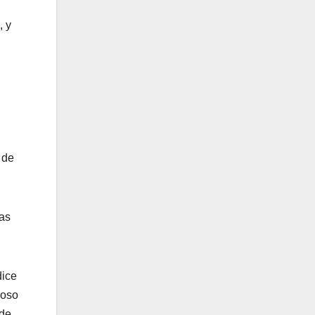
, y
 de
las
dice
poso
ede