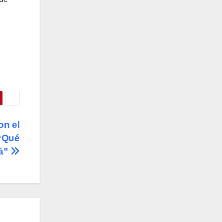
on el
 “Qué
tá”