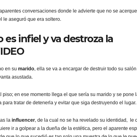
aparentes conversaciones donde le advierte que no se acerque
él le aseguró que era soltero.
s infiel y va destroza la
 VIDEO
no en su
marido
, ella se va a encargar de destruir todo su salón
evanta asustada.
 al piso; en ese momento llega el que sería su marido y se pone 
ara tratar de detenerla y evitar que siga destruyendo el lugar.
ras la
influencer
, de la cual no se ha revelado su identidad, le 
uiere ir a golpear a la dueña de la estética, pero el aparente es
tirle que lo que sucedió es tan solo una muestra de lo que le pu