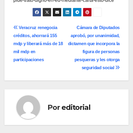
pide-trato-digno-en-eu-mediante-carta-esto-dice
Navegación
Veracruz renegocia
Cámara de Diputados
créditos, ahorrará 155
aprobó, por unanimidad,
de
mdp y liberará más de 18
dictamen que incorpora la
entradas
mil mdp en
figura de personas
participaciones
pesqueras y les otorga
seguridad social
Por
editorial