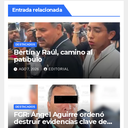
Entrada relacionada
DESTACADOS
Bertín y Raúl, camino al
patíbulo
AGO 7, 2026
EDITORIAL
DESTACADOS
FGR: Ángel Aguirre ordenó
destruir evidencias clave de