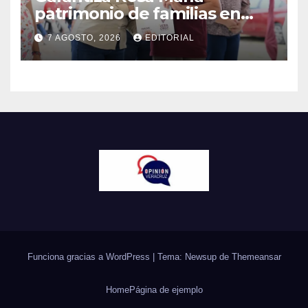
patrimonio de familias en
colonias de Veracruz con
7 AGOSTO, 2026
EDITORIAL
entrega de escrituras
Funciona gracias a WordPress
|
Tema: Newsup de
Themeansar
Home
Página de ejemplo