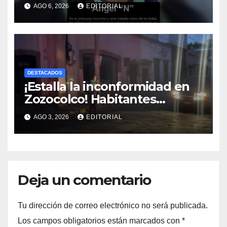
caso Ayotzinapa; operación
AGO 6, 2026
EDITORIAL
dolosa desde el ejecutivo
estatal
DESTACADOS
¡Estalla la inconformidad en
Zozocolco! Habitantes
amenazan con tomar las
AGO 3, 2026
EDITORIAL
oficinas de la CFE
Deja un comentario
Tu dirección de correo electrónico no será publicada.
Los campos obligatorios están marcados con
*