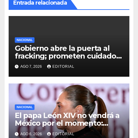
Entrada relacionada
NACIONAL
Gobierno abre la puerta al
fracking; prometen cuidado
del agua y consultas
AGO 7, 2026
EDITORIAL
ciudadanas
NACIONAL
El papa León XIV no vendrá a
México por el momento:
Sheinbaum
AGO 6, 2026
EDITORIAL