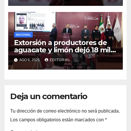
NACIONAL
Extorsión a productores de
aguacate y limón dejó 18 mil
mdp a red del caso Carlos
AGO 6, 2026
EDITORIAL
Manzo
Deja un comentario
Tu dirección de correo electrónico no será publicada.
Los campos obligatorios están marcados con
*