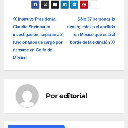
Navegación
Instruye Presidenta
Sólo 37 personas lo
Claudia Sheinbaum
tienen; este es el apellido
de
investigación; separan a 3
en México que está al
entradas
funcionarios de cargo por
borde de la extinción
derrame en Golfo de
México
Por
editorial