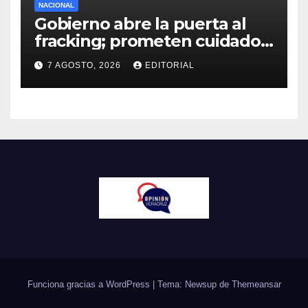
NACIONAL
Gobierno abre la puerta al
fracking; prometen cuidado
del agua y consultas
7 AGOSTO, 2026
EDITORIAL
ciudadanas
Funciona gracias a WordPress
|
Tema: Newsup de
Themeansar