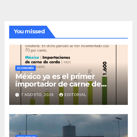
You missed
ECONOMÍA
México ya es el primer
importador de carne de
cerdo en el mundo
7 AGOSTO, 2026
EDITORIAL