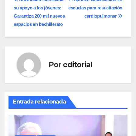
Navegación
su apoyo a los jóvenes:
escuelas para resucitación
de
Garantiza 200 mil nuevos
cardiopulmonar
entradas
espacios en bachillerato
Por
editorial
Entrada relacionada