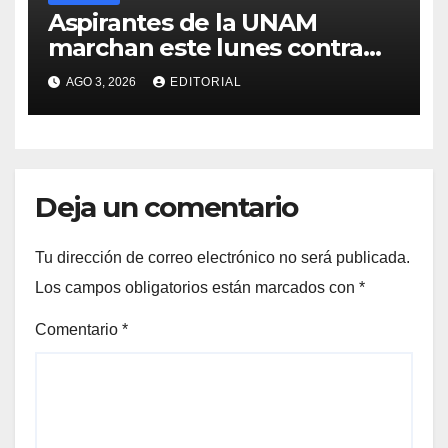
Aspirantes de la UNAM
marchan este lunes contra
nuevo examen: ¿Dónde y a
AGO 3, 2026
EDITORIAL
qué hora será la
manifestación?
Deja un comentario
Tu dirección de correo electrónico no será publicada.
Los campos obligatorios están marcados con
*
Comentario
*