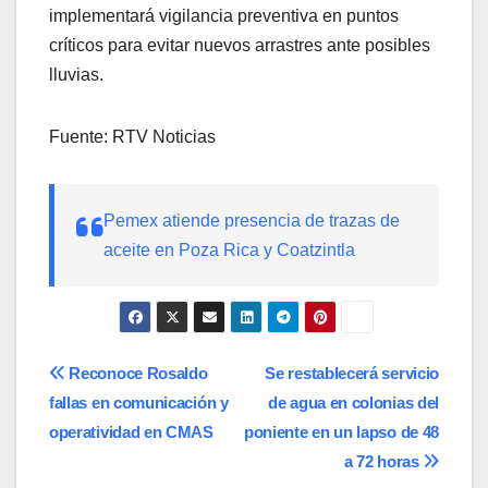
implementará vigilancia preventiva en puntos
críticos para evitar nuevos arrastres ante posibles
lluvias.
Fuente: RTV Noticias
Pemex atiende presencia de trazas de
aceite en Poza Rica y Coatzintla
Navegación
Reconoce Rosaldo
Se restablecerá servicio
fallas en comunicación y
de agua en colonias del
de
operatividad en CMAS
poniente en un lapso de 48
entradas
a 72 horas