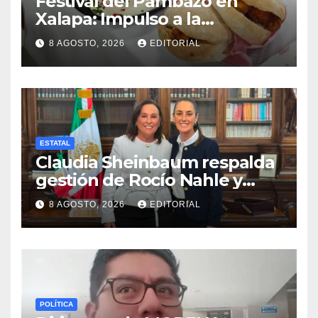
Festival del Pambazo en
Xalapa: Impulso a la
economía local y al turismo
8 AGOSTO, 2026
EDITORIAL
gastronómico
ESTATAL
Claudia Sheinbaum respalda
gestión de Rocío Nahle y
destaca logros económicos
8 AGOSTO, 2026
EDITORIAL
en Veracruz
POLÍTICA