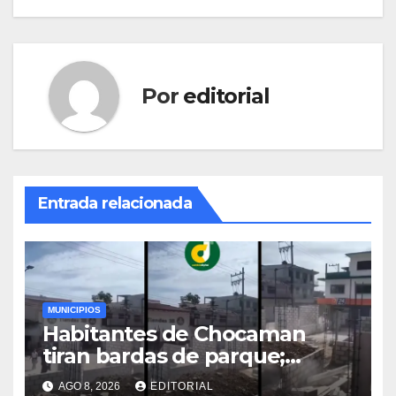
Por
editorial
Entrada relacionada
MUNICIPIOS
Habitantes de Chocaman
tiran bardas de parque;
exigen obras de
AGO 8, 2026
EDITORIAL