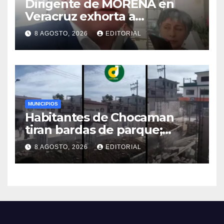
Dirigente de MORENA en
Veracruz exhorta a
aspirantes a respetar los
8 AGOSTO, 2026
EDITORIAL
tiempos internos
MUNICIPIOS
Habitantes de Chocaman
tiran bardas de parque;
exigen obras de
8 AGOSTO, 2026
EDITORIAL
pavimentación y drenaje