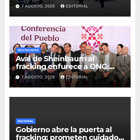
presunta destrucción de
7 AGOSTO, 2026
EDITORIAL
evidencias de caso
Ayotzinapa
DESTACADOS
Aval de Sheinbaum al
fracking enfurece a ONG:
“Buscaban cómo usarlo con
7 AGOSTO, 2026
EDITORIAL
menos culpa”
NACIONAL
Gobierno abre la puerta al
fracking; prometen cuidado