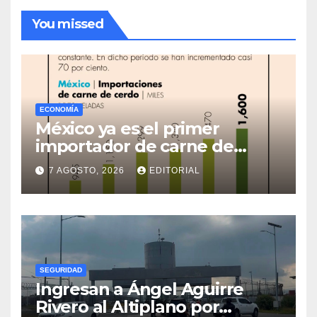
You missed
ECONOMÍA
México ya es el primer
importador de carne de
cerdo en el mundo
7 AGOSTO, 2026
EDITORIAL
SEGURIDAD
Ingresan a Ángel Aguirre
Rivero al Altiplano por