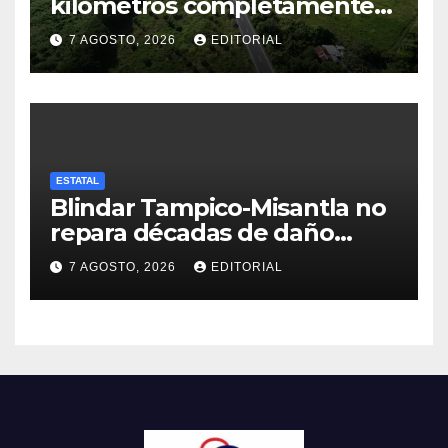
kilómetros completamente
rehabilitados de la carretera
7 AGOSTO, 2026
EDITORIAL
Álamo–Tihuatlán
ESTATAL
Blindar Tampico-Misantla no
repara décadas de daño
petrolero en Veracruz:
7 AGOSTO, 2026
EDITORIAL
comunidades