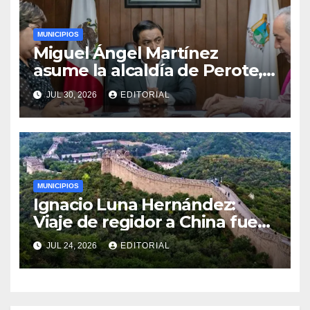
MUNICIPIOS
Miguel Ángel Martínez
asume la alcaldía de Perote,
Veracruz
JUL 30, 2026
EDITORIAL
MUNICIPIOS
Ignacio Luna Hernández:
Viaje de regidor a China fue
por invitación y sin costo
JUL 24, 2026
EDITORIAL
municipal.