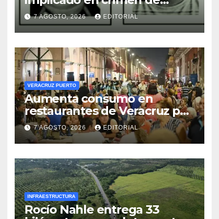
Avisack Douglas
7 AGOSTO, 2026
EDITORIAL
VERACRUZ PUERTO
Aumenta consumo en
restaurantes de Veracruz por
turismo de verano; apagones
7 AGOSTO, 2026
EDITORIAL
amenazan cadena de frío
INFRAESTRUCTURA
Rocío Nahle entrega 33