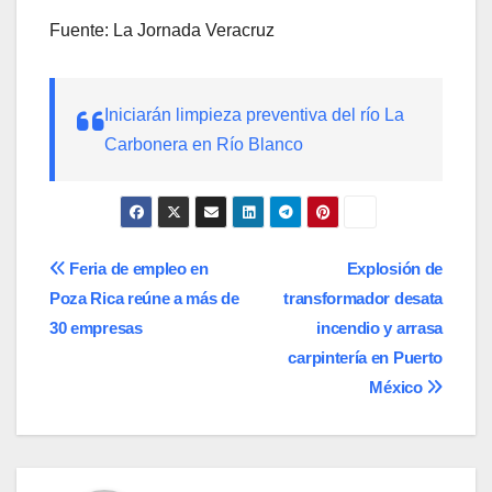
Fuente: La Jornada Veracruz
Iniciarán limpieza preventiva del río La
Carbonera en Río Blanco
Navegación
Feria de empleo en
Explosión de
Poza Rica reúne a más de
transformador desata
de
30 empresas
incendio y arrasa
entradas
carpintería en Puerto
México