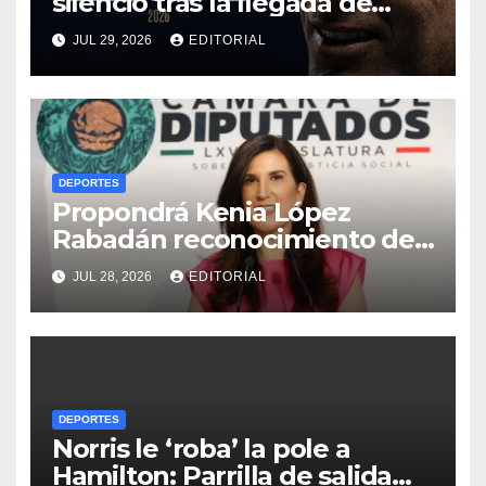
silencio tras la llegada de
Zinedine Zidane a la
JUL 29, 2026
EDITORIAL
selección de Francia
DEPORTES
Propondrá Kenia López
Rabadán reconocimiento del
Congreso mexicano al ciclista
JUL 28, 2026
EDITORIAL
Isaac del Toro
DEPORTES
Norris le ‘roba’ la pole a
Hamilton: Parrilla de salida