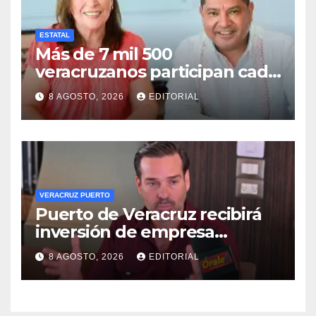
ESTATAL
Más de 7 mil 500
veracruzanos participan cada
año en programas de
8 AGOSTO, 2026
EDITORIAL
movilidad laboral: STPSP
VERACRUZ PUERTO
Puerto de Veracruz recibirá
inversión de empresa
harinera: Eduardo Vega
8 AGOSTO, 2026
EDITORIAL