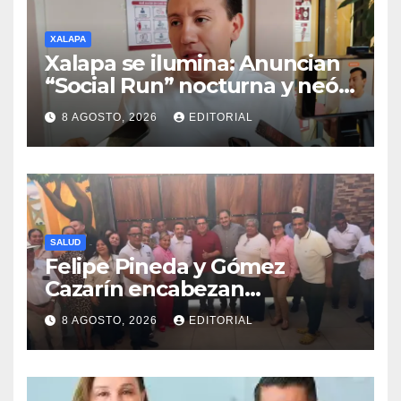
XALAPA
Xalapa se ilumina: Anuncian
“Social Run” nocturna y neón
con DJ’s este 22 de agosto
8 AGOSTO, 2026
EDITORIAL
SALUD
Felipe Pineda y Gómez
Cazarín encabezan
conformación del Comité de
8 AGOSTO, 2026
EDITORIAL
Salud en Cosamaloapan