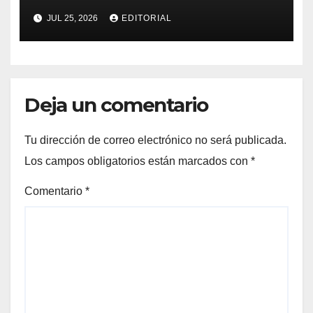
del Gran Premio de Hungría
JUL 25, 2026
EDITORIAL
2026
Deja un comentario
Tu dirección de correo electrónico no será publicada.
Los campos obligatorios están marcados con
*
Comentario
*