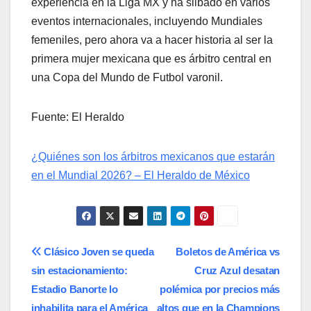
experiencia en la Liga MX y ha silbado en varios
eventos internacionales, incluyendo Mundiales
femeniles, pero ahora va a hacer historia al ser la
primera mujer mexicana que es árbitro central en
una Copa del Mundo de Futbol varonil.
Fuente: El Heraldo
¿Quiénes son los árbitros mexicanos que estarán
en el Mundial 2026? – El Heraldo de México
Navegación
Clásico Joven se queda
Boletos de América vs
sin estacionamiento:
Cruz Azul desatan
de
Estadio Banorte lo
polémica por precios más
inhabilita para el América
altos que en la Champions