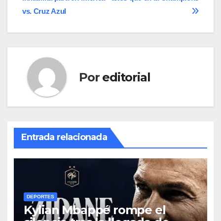
entradas
vs. Cruz Azul
Por
editorial
Entrada relacionada
DEPORTES
Kylian Mbappé rompe el