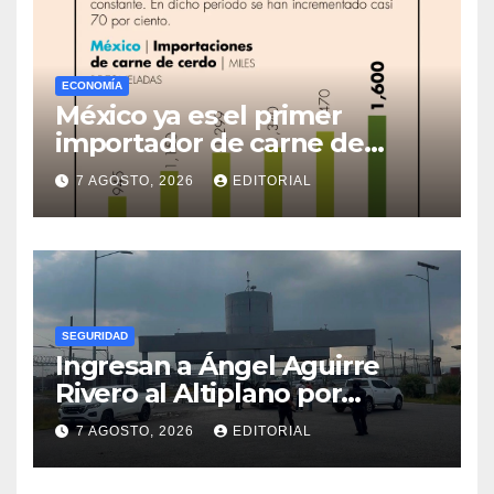
ECONOMÍA
México ya es el primer
importador de carne de
cerdo en el mundo
7 AGOSTO, 2026
EDITORIAL
SEGURIDAD
Ingresan a Ángel Aguirre
Rivero al Altiplano por
presunta destrucción de
7 AGOSTO, 2026
EDITORIAL
evidencias de caso
Ayotzinapa