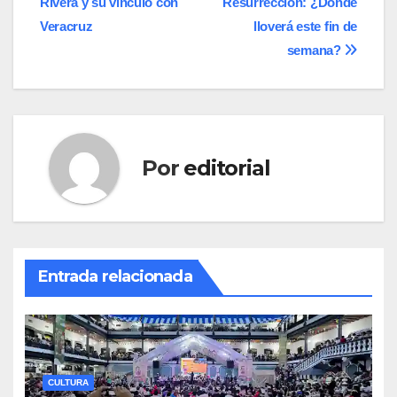
Rivera y su vínculo con
Resurrección: ¿Dónde
entradas
Veracruz
lloverá este fin de
semana?
Por
editorial
Entrada relacionada
CULTURA