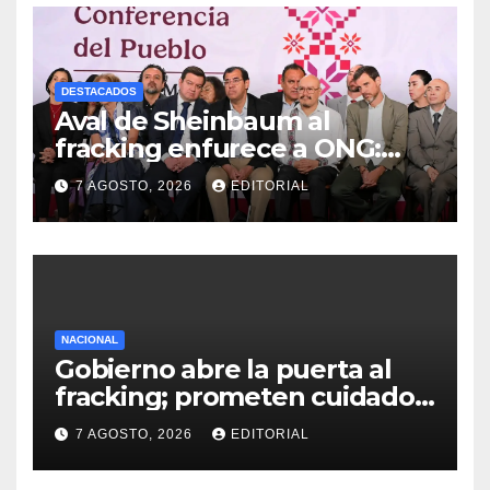
DESTACADOS
Aval de Sheinbaum al
fracking enfurece a ONG:
“Buscaban cómo usarlo con
7 AGOSTO, 2026
EDITORIAL
menos culpa”
NACIONAL
Gobierno abre la puerta al
fracking; prometen cuidado
del agua y consultas
7 AGOSTO, 2026
EDITORIAL
ciudadanas