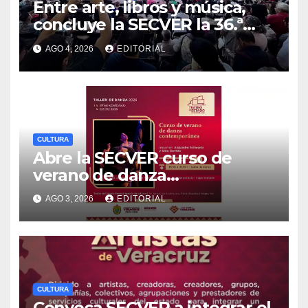
Entre arte, libros y música,
concluye la SECVER la 36.ª
FNLIyJ
AGO 4, 2026
EDITORIAL
CULTURA
Abre la SECVER curso de
verano de danza
contemporánea en el Teatro
AGO 3, 2026
EDITORIAL
del Estado
CULTURA
Convoca SECVER a integrar el