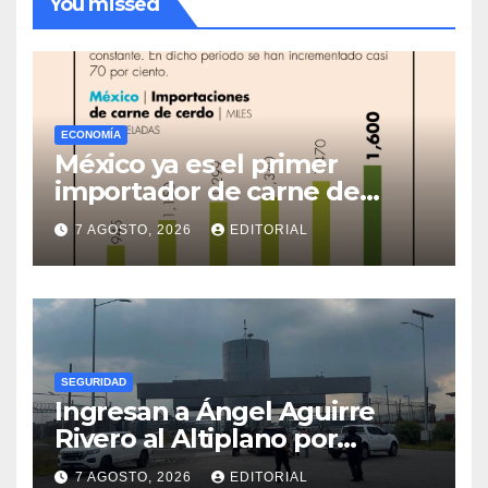
You missed
ECONOMÍA
México ya es el primer
importador de carne de
cerdo en el mundo
7 AGOSTO, 2026
EDITORIAL
SEGURIDAD
Ingresan a Ángel Aguirre
Rivero al Altiplano por
presunta destrucción de
7 AGOSTO, 2026
EDITORIAL