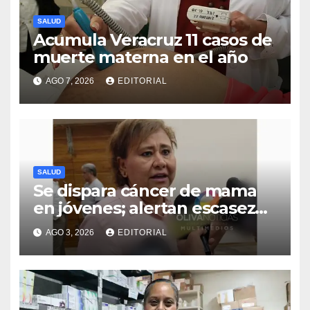
SALUD
Acumula Veracruz 11 casos de
muerte materna en el año
AGO 7, 2026
EDITORIAL
SALUD
Se dispara cáncer de mama
en jóvenes; alertan escasez
intermitente de fármacos
AGO 3, 2026
EDITORIAL