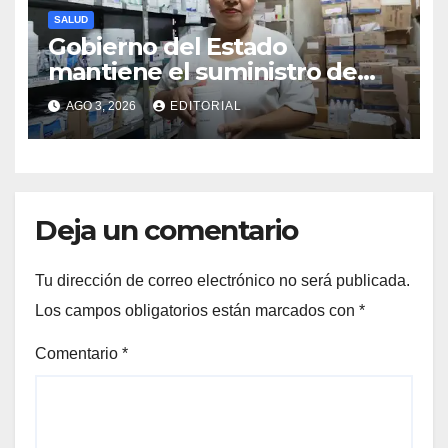
SALUD
Gobierno del Estado
mantiene el suministro de
medicamentos en unidades
AGO 3, 2026
EDITORIAL
médicas
Deja un comentario
Tu dirección de correo electrónico no será publicada.
Los campos obligatorios están marcados con
*
Comentario
*