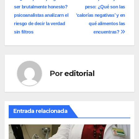
Navegación
ser brutalmente honesto?
peso: ¿Qué son las
de
psicoanalistas analizarn el
‘calorías negativas’ y en
entradas
riesgo de decir la verdad
qué alimentos las
sin filtros
encuentras?
Por
editorial
Entrada relacionada