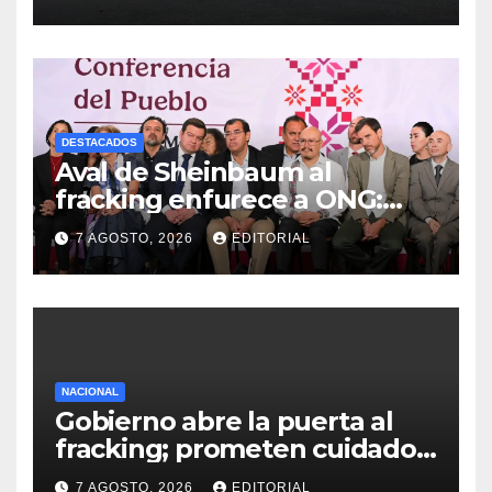
evidencias de caso
Ayotzinapa
DESTACADOS
Aval de Sheinbaum al
fracking enfurece a ONG:
“Buscaban cómo usarlo con
7 AGOSTO, 2026
EDITORIAL
menos culpa”
NACIONAL
Gobierno abre la puerta al
fracking; prometen cuidado
del agua y consultas
7 AGOSTO, 2026
EDITORIAL