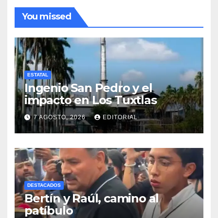
You missed
ESTATAL
Ingenio San Pedro y el
impacto en Los Tuxtlas
7 AGOSTO, 2026
EDITORIAL
DESTACADOS
Bertín y Raúl, camino al
patíbulo