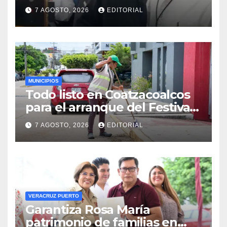
7 AGOSTO, 2026
EDITORIAL
MUNICIPIOS
Todo listo en Coatzacoalcos
para el arranque del Festival
del Mar 2026
7 AGOSTO, 2026
EDITORIAL
VERACRUZ PUERTO
Garantiza Rosa María
patrimonio de familias en