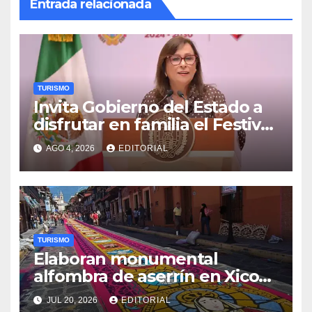
Entrada relacionada
TURISMO
Invita Gobierno del Estado a
disfrutar en familia el Festival
del Mar en Coatzacoalcos
AGO 4, 2026
EDITORIAL
TURISMO
Elaboran monumental
alfombra de aserrín en Xico
por festejos de Santa María
JUL 20, 2026
EDITORIAL
Magdalena