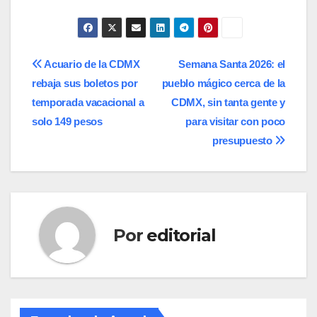
Navegación
Acuario de la CDMX
Semana Santa 2026: el
rebaja sus boletos por
pueblo mágico cerca de la
de
temporada vacacional a
CDMX, sin tanta gente y
entradas
solo 149 pesos
para visitar con poco
presupuesto
Por
editorial