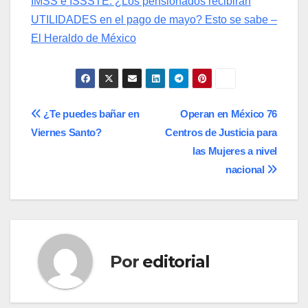
IMSS e ISSSTE: ¿Los pensionados recibirán
UTILIDADES en el pago de mayo? Esto se sabe –
El Heraldo de México
Navegación
¿Te puedes bañar en
Operan en México 76
Viernes Santo?
Centros de Justicia para
de
las Mujeres a nivel
entradas
nacional
Por
editorial