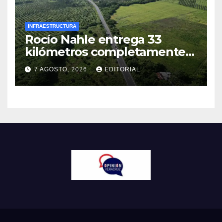
INFRAESTRUCTURA
Rocío Nahle entrega 33
kilómetros completamente
rehabilitados de la carretera
7 AGOSTO, 2026
EDITORIAL
Álamo–Tihuatlán