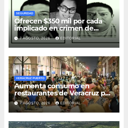
SEGURIDAD
Ofrecen $350 mil por cada
implicado en crimen de
Avisack Douglas
7 AGOSTO, 2026
EDITORIAL
VERACRUZ PUERTO
Aumenta consumo en
restaurantes de Veracruz por
turismo de verano; apagones
7 AGOSTO, 2026
EDITORIAL
amenazan cadena de frío