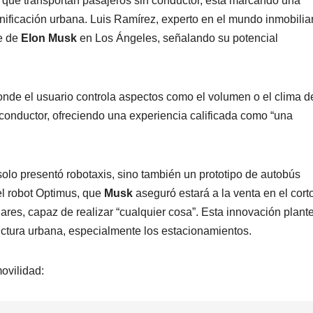
 que transportan pasajeros sin conductor, está marcando una
anificación urbana. Luis Ramírez, experto en el mundo inmobiliar
te de
Elon Musk
en Los Ángeles, señalando su potencial
onde el usuario controla aspectos como el volumen o el clima 
 conductor, ofreciendo una experiencia calificada como “una
lo presentó robotaxis, sino también un prototipo de autobús
l robot Optimus, que
Musk
aseguró estará a la venta en el cort
ólares, capaz de realizar “cualquier cosa”. Esta innovación plant
tructura urbana, especialmente los estacionamientos.
ovilidad: