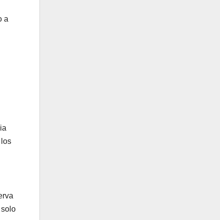
o a
ia
 los
erva
 solo