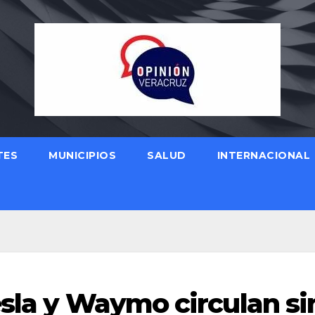
TES
MUNICIPIOS
SALUD
INTERNACIONAL
esla y Waymo circulan si