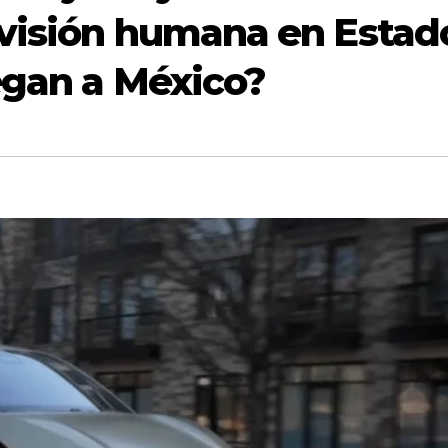
rvisión humana en Estad
egan a México?