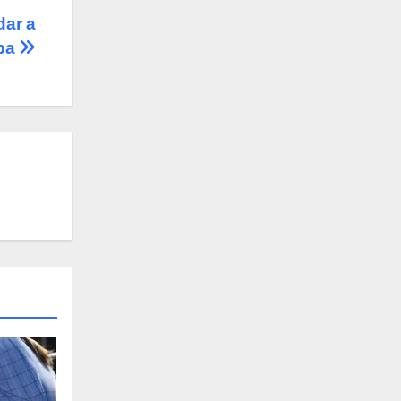
dar a
ba