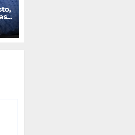
sto,
as
s