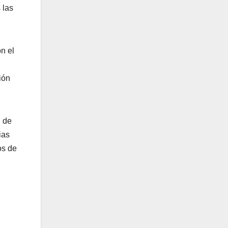
 las
n el
ión
l de
ias
os de