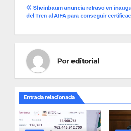
Navegación
Sheinbaum anuncia retraso en inaug
del Tren al AIFA para conseguir certifica
de
entradas
Por
editorial
Entrada relacionada