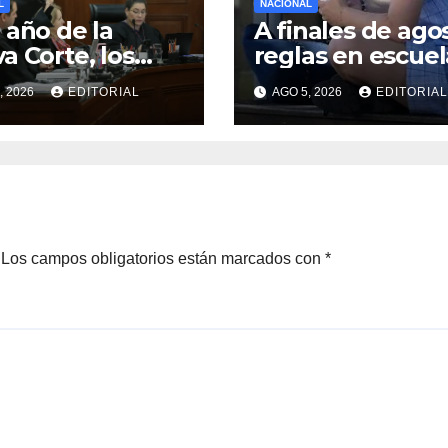
L
NACIONAL
 año de la
A finales de ago
a Corte, los
reglas en escuel
stros continúan
sobre uso de
, 2026
EDITORIAL
AGO 5, 2026
EDITORIAL
modo de prueba
celulares y rede
sociales:
Sheinbaum
Los campos obligatorios están marcados con
*