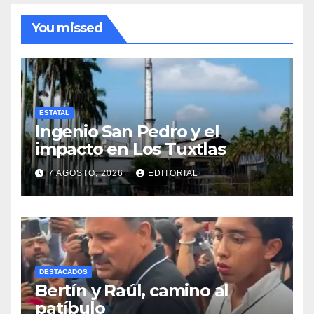
You missed
ESTATAL
Ingenio San Pedro y el
impacto en Los Tuxtlas
7 AGOSTO, 2026
EDITORIAL
DESTACADOS
Bertín y Raúl, camino al
patíbulo