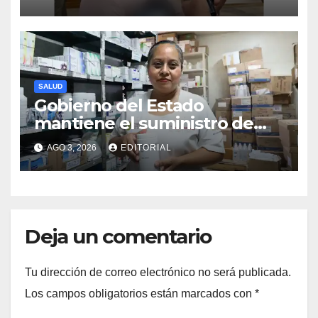
SALUD
Gobierno del Estado
mantiene el suministro de
medicamentos en unidades
AGO 3, 2026
EDITORIAL
médicas
Deja un comentario
Tu dirección de correo electrónico no será publicada.
Los campos obligatorios están marcados con
*