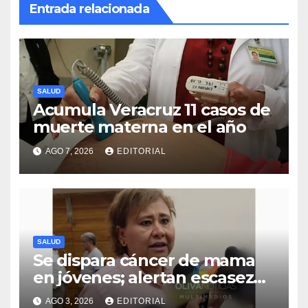
Entrada relacionada
SALUD
Acumula Veracruz 11 casos de
muerte materna en el año
AGO 7, 2026
EDITORIAL
SALUD
Se dispara cáncer de mama
en jóvenes; alertan escasez
intermitente de fármacos
AGO 3, 2026
EDITORIAL