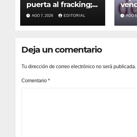
puerta al fracking;
vend
prometen cuidado
el 
AGO 7, 2026
EDITORIAL
AGO 6
del agua y
She
consultas
ciudadanas
Deja un comentario
Tu dirección de correo electrónico no será publicada.
Comentario
*