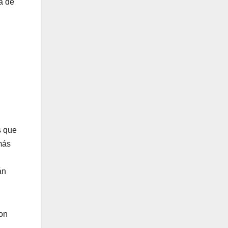
a de
.
s que
más
án
con