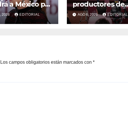
rá a México por
productores de
momento:
aguacate y limó
, 2026
EDITORIAL
AGO 6, 2026
EDITORIAL
inbaum
dejó 18 mil mdp 
red del caso Car
Manzo
Los campos obligatorios están marcados con
*