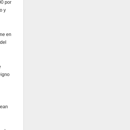
00 por
o y
ene en
 del
e
Digno
sean