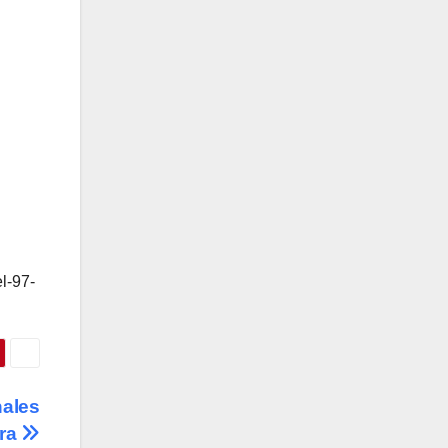
l-97-
nales
ora