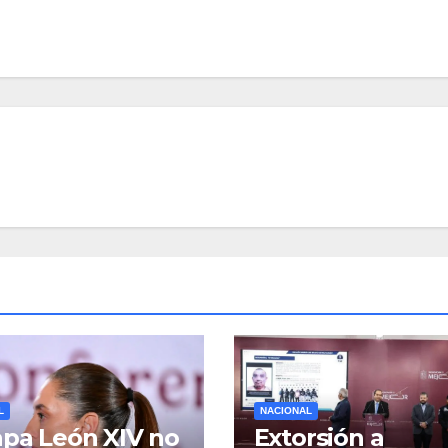
L
NACIONAL
apa León XIV no
Extorsión a