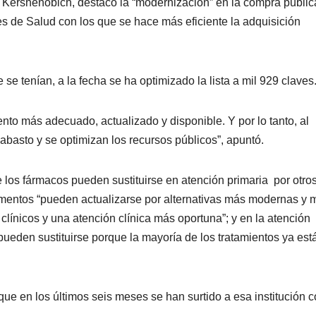
vid Kershenobich, destacó la “modernización” en la compra públic
s de Salud con los que se hace más eficiente la adquisición
se tenían, a la fecha se ha optimizado la lista a mil 929 claves
ento más adecuado, actualizado y disponible. Y por lo tanto, al
abasto y se optimizan los recursos públicos”, apuntó.
e los fármacos pueden sustituirse en atención primaria por otro
camentos “pueden actualizarse por alternativas más modernas y 
clínicos y una atención clínica más oportuna”; y en la atención
pueden sustituirse porque la mayoría de los tratamientos ya est
que en los últimos seis meses se han surtido a esa institución 