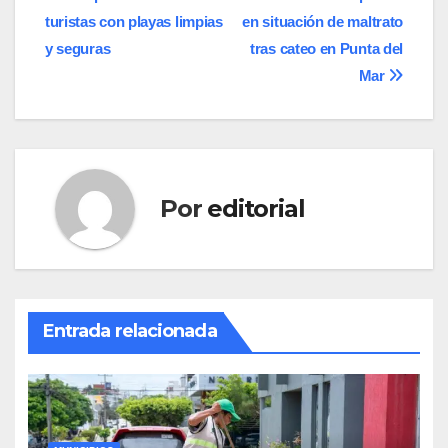
Navegación
turistas con playas limpias
en situación de maltrato
de
y seguras
tras cateo en Punta del
entradas
Mar
Por
editorial
Entrada relacionada