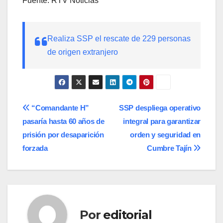
Fuente: RTV Noticias
Realiza SSP el rescate de 229 personas
de origen extranjero
Navegación
“Comandante H”
SSP despliega operativo
pasaría hasta 60 años de
integral para garantizar
de
prisión por desaparición
orden y seguridad en
entradas
forzada
Cumbre Tajín
Por
editorial