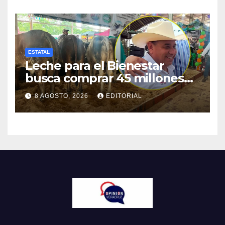
ESTATAL
Leche para el Bienestar
busca comprar 45 millones
de litros a productores de
8 AGOSTO, 2026
EDITORIAL
Veracruz en 2026