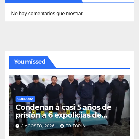
No hay comentarios que mostrar.
You missed
CORDOBA
Condenan a casi 5 años de
prisión a 6 expolicías de
Coscomatepec
8 AGOSTO, 2026
EDITORIAL