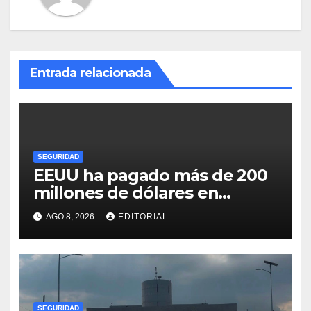
Entrada relacionada
SEGURIDAD
EEUU ha pagado más de 200
millones de dólares en
recompensas contra líderes
AGO 8, 2026
EDITORIAL
del narco en 40 años: ahora
caza al CJNG
SEGURIDAD