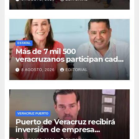
Salud en Cosamaloapan
ESTATAL
Más de 7 mil 500
veracruzanos participan cada
año en programas de
8 AGOSTO, 2026
EDITORIAL
movilidad laboral: STPSP
VERACRUZ PUERTO
Puerto de Veracruz recibirá
inversión de empresa
harinera: Eduardo Vega