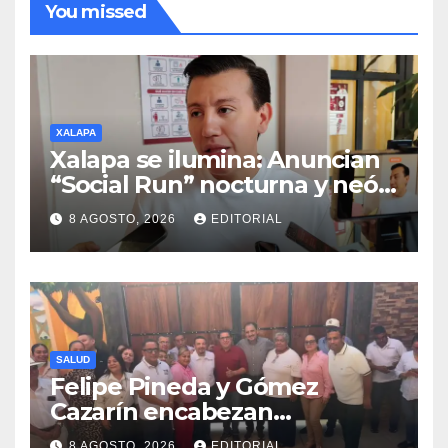
You missed
XALAPA
Xalapa se ilumina: Anuncian
“Social Run” nocturna y neón
con DJ’s este 22 de agosto
8 AGOSTO, 2026
EDITORIAL
SALUD
Felipe Pineda y Gómez
Cazarín encabezan
conformación del Comité de
8 AGOSTO, 2026
EDITORIAL