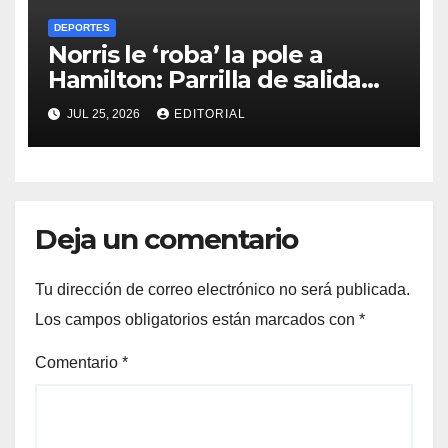
DEPORTES
Norris le ‘roba’ la pole a
Hamilton: Parrilla de salida
del Gran Premio de Hungría
JUL 25, 2026
EDITORIAL
2026
Deja un comentario
Tu dirección de correo electrónico no será publicada.
Los campos obligatorios están marcados con
*
Comentario
*