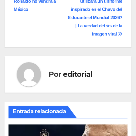
Ronaldo no vendrá a
utilizará un uniforme
de
México
inspirado en el Chavo del
entradas
8 durante el Mundial 2026?
| La verdad detrás de la
imagen viral
Por
editorial
Entrada relacionada