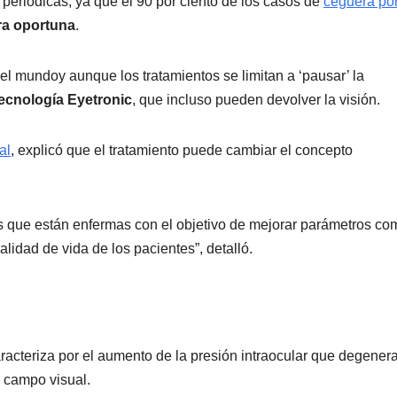
periódicas, ya que el 90 por ciento de los casos de
ceguera po
ra oportuna
.
el mundoy aunque los tratamientos se limitan a ‘pausar’ la
ecnología Eyetronic
, que incluso pueden devolver la visión.
al
, explicó que el tratamiento puede cambiar el concepto
las que están enfermas con el objetivo de mejorar parámetros co
alidad de vida de los pacientes”, detalló.
acteriza por el aumento de la presión intraocular que degenera
l campo visual.