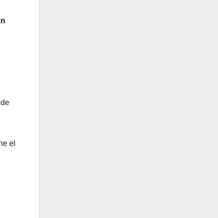
en
 de
ne el