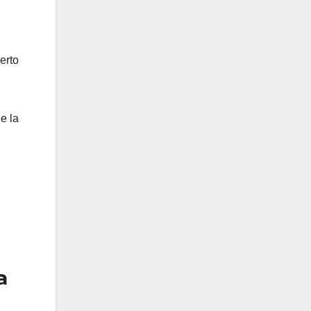
erto
e la
a