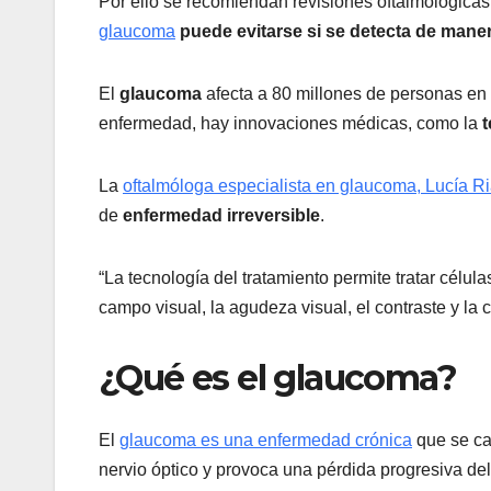
Por ello se recomiendan revisiones oftalmológicas 
glaucoma
puede evitarse si se detecta de mane
El
glaucoma
afecta a 80 millones de personas en 
enfermedad, hay innovaciones médicas, como la
t
La
oftalmóloga especialista en glaucoma, Lucía Ri
de
enfermedad irreversible
.
“La tecnología del tratamiento permite tratar célu
campo visual, la agudeza visual, el contraste y la c
¿Qué es el glaucoma?
El
glaucoma es una enfermedad crónica
que se car
nervio óptico y provoca una pérdida progresiva de