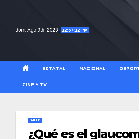
Saltar
al
contenido
dom. Ago 9th, 2026
12:57:13 PM
ESTATAL
NACIONAL
DEPOR
CINE Y TV
SALUD
¿Qué es el glaucoma