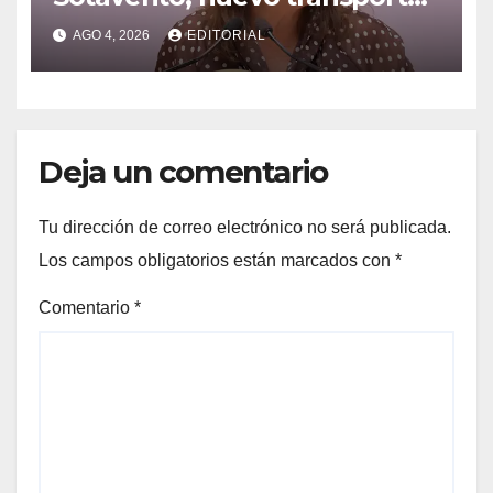
para Xalapa, Poza Rica y la
AGO 4, 2026
EDITORIAL
Cuenca: Gobernadora
Deja un comentario
Tu dirección de correo electrónico no será publicada.
Los campos obligatorios están marcados con
*
Comentario
*