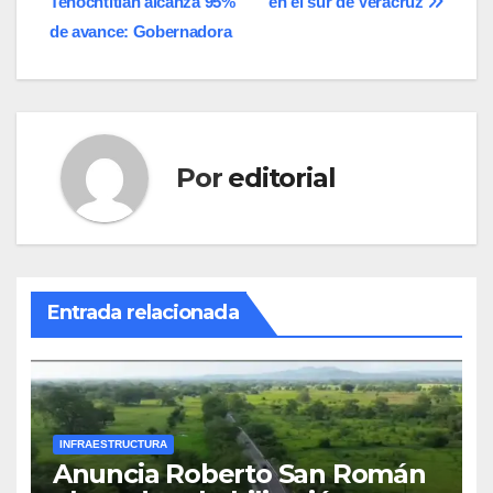
Tenochtitlan alcanza 95%
en el sur de Veracruz
entradas
de avance: Gobernadora
Por
editorial
Entrada relacionada
INFRAESTRUCTURA
Anuncia Roberto San Román