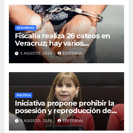
SEGURIDAD
Fiscalía realiza 26 cateos en
Veracruz; hay varios
detenidos
5 AGOSTO, 2026
EDITORIAL
POLÍTICA
Iniciativa propone prohibir la
posesión y reproducción de
fauna silvestre como
5 AGOSTO, 2026
EDITORIAL
mascotas para su
comercialización