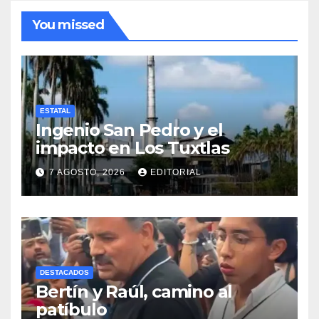
You missed
ESTATAL
Ingenio San Pedro y el
impacto en Los Tuxtlas
7 AGOSTO, 2026
EDITORIAL
DESTACADOS
Bertín y Raúl, camino al
patíbulo