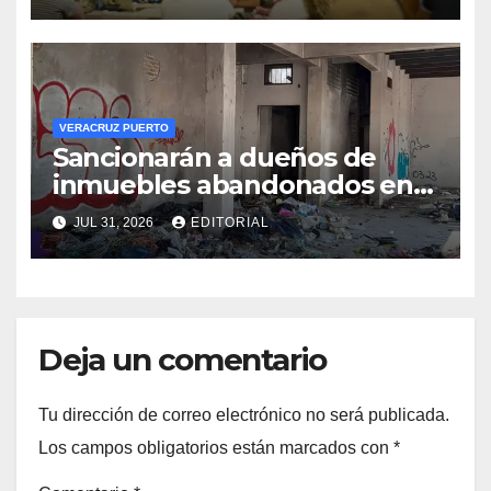
amenazan cadena de frío
VERACRUZ PUERTO
Sancionarán a dueños de
inmuebles abandonados en
Veracruz
JUL 31, 2026
EDITORIAL
Deja un comentario
Tu dirección de correo electrónico no será publicada.
Los campos obligatorios están marcados con
*