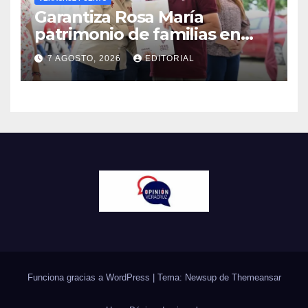
Garantiza Rosa María
patrimonio de familias en
colonias de Veracruz con
7 AGOSTO, 2026
EDITORIAL
entrega de escrituras
Funciona gracias a WordPress
|
Tema: Newsup de
Themeansar