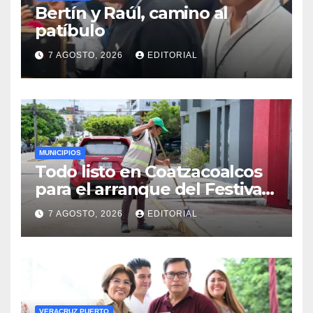
Bertín y Raúl, camino al
patíbulo
7 AGOSTO, 2026
EDITORIAL
MUNICIPIOS
Todo listo en Coatzacoalcos
para el arranque del Festival
del Mar 2026
7 AGOSTO, 2026
EDITORIAL
VERACRUZ PUERTO