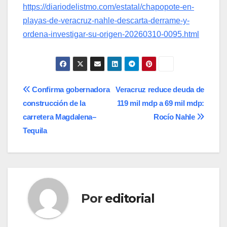
https://diariodelistmo.com/estatal/chapopote-en-
playas-de-veracruz-nahle-descarta-derrame-y-
ordena-investigar-su-origen-20260310-0095.html
Navegación
Confirma gobernadora
Veracruz reduce deuda de
construcción de la
119 mil mdp a 69 mil mdp:
de
carretera Magdalena–
Rocío Nahle
entradas
Tequila
Por
editorial